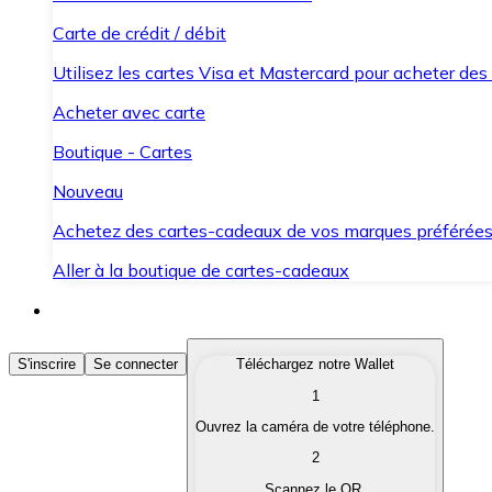
Carte de crédit / débit
Utilisez les cartes Visa et Mastercard pour acheter des
Acheter avec carte
Boutique - Cartes
Nouveau
Achetez des cartes-cadeaux de vos marques préférée
Aller à la boutique de cartes-cadeaux
Acheter des Cryptomonnaies
S'inscrire
Se connecter
Téléchargez notre Wallet
1
Achetez les cryptomonnaies qui vous intéressent rapid
Ouvrez la caméra de votre téléphone.
Vendre des Cryptomonnaies
2
Convertissez vos cryptomonnaies en monnaie fiduciair
Scannez le QR.