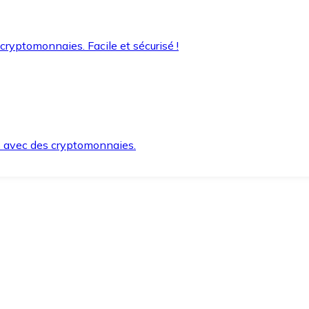
 cryptomonnaies. Facile et sécurisé !
s avec des cryptomonnaies.
ement et en toute sécurité.
e lorsque vous en avez besoin.