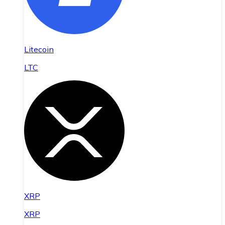
Litecoin
LTC
XRP
XRP