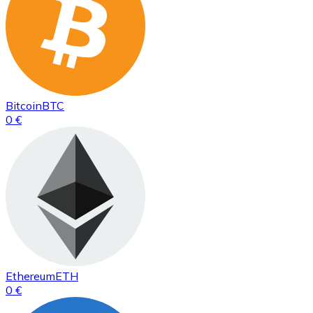
Bitcoin
BTC
0 €
Ethereum
ETH
0 €