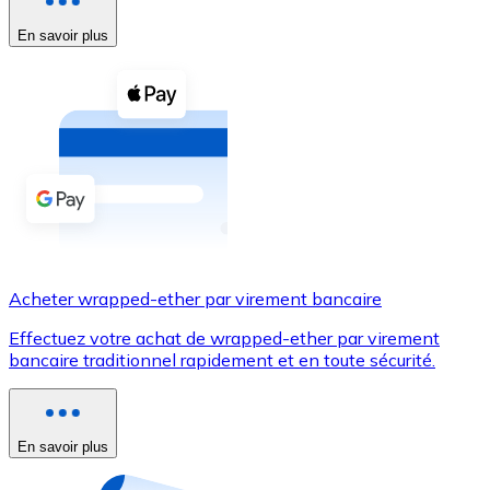
En savoir plus
Voir toutes
Coupons crypto
Achetez des cryptomonnaies en espèces et d'autres m
Acheter avec espèces
Virement SEPA
Ajoutez des fonds à votre compte Bitnovo ou effectuez 
Acheter avec virement bancaire
Acheter wrapped-ether par virement bancaire
Carte de crédit / débit
Effectuez votre achat de wrapped-ether par virement
Utilisez les cartes Visa et Mastercard pour acheter des
bancaire traditionnel rapidement et en toute sécurité.
Acheter avec carte
Boutique - Cartes
En savoir plus
Nouveau