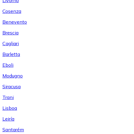
Livorno
Cosenza
Benevento
Brescia
Cagliari
Barletta
Eboli
Modugno
Siracusa
Trani
Lisboa
Leiría
Santarém