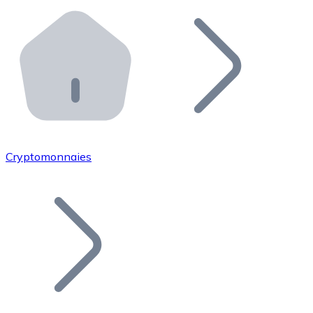
Effectuez des opérations de plus grande envergure. O
Distributeurs automatiques Bitnovo
Intégrez un ATM Bitnovo dans votre entreprise et per
API Bitnovo
Intégrez notre API dans votre écosystème.
Devenir Distributeur
Rejoignez notre réseau de distributeurs et commercialis
Cryptomonnaies
Lister un Token
Ajoutez le token de votre projet à notre service d'acha