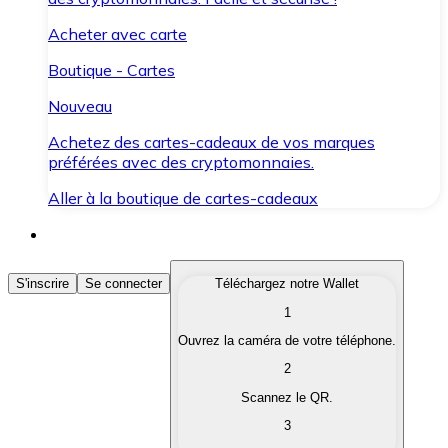
Acheter avec carte
Boutique - Cartes
Nouveau
Achetez des cartes-cadeaux de vos marques
préférées avec des cryptomonnaies.
Aller à la boutique de cartes-cadeaux
Acheter des Cryptomonnaies
S'inscrire
Se connecter
Téléchargez notre Wallet
1
Achetez les cryptomonnaies qui vous intéressent rapid
Ouvrez la caméra de votre téléphone.
Vendre des Cryptomonnaies
2
Convertissez vos cryptomonnaies en monnaie fiduciair
Scannez le QR.
3
Échanger (Swap)