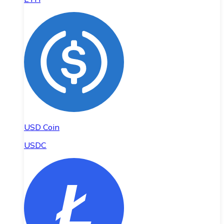
USD Coin
USDC