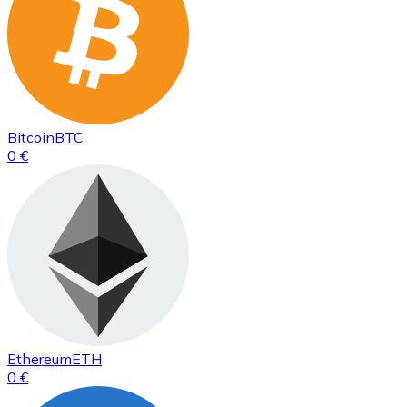
Bitcoin
BTC
0 €
Ethereum
ETH
0 €