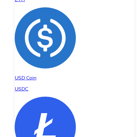
USD Coin
USDC