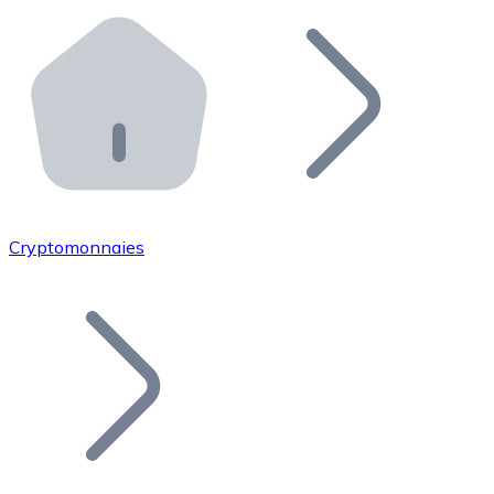
Effectuez des opérations de plus grande envergure. O
Distributeurs automatiques Bitnovo
Intégrez un ATM Bitnovo dans votre entreprise et per
API Bitnovo
Intégrez notre API dans votre écosystème.
Devenir Distributeur
Rejoignez notre réseau de distributeurs et commercialis
Cryptomonnaies
Lister un Token
Ajoutez le token de votre projet à notre service d'acha