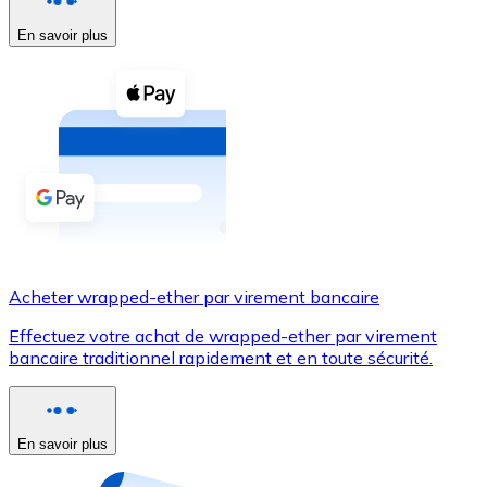
En savoir plus
Voir toutes
Coupons crypto
Achetez des cryptomonnaies en espèces et d'autres m
Acheter avec espèces
Virement SEPA
Ajoutez des fonds à votre compte Bitnovo ou effectuez 
Acheter avec virement bancaire
Acheter wrapped-ether par virement bancaire
Carte de crédit / débit
Effectuez votre achat de wrapped-ether par virement
Utilisez les cartes Visa et Mastercard pour acheter des
bancaire traditionnel rapidement et en toute sécurité.
Acheter avec carte
Boutique - Cartes
En savoir plus
Nouveau