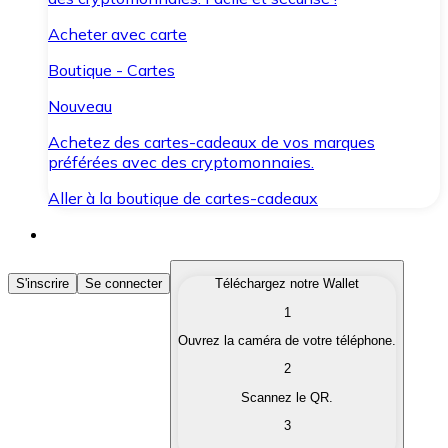
Acheter avec carte
Boutique - Cartes
Nouveau
Achetez des cartes-cadeaux de vos marques
préférées avec des cryptomonnaies.
Aller à la boutique de cartes-cadeaux
Acheter des Cryptomonnaies
S'inscrire
Se connecter
Téléchargez notre Wallet
1
Achetez les cryptomonnaies qui vous intéressent rapid
Ouvrez la caméra de votre téléphone.
Vendre des Cryptomonnaies
2
Convertissez vos cryptomonnaies en monnaie fiduciair
Scannez le QR.
3
Échanger (Swap)