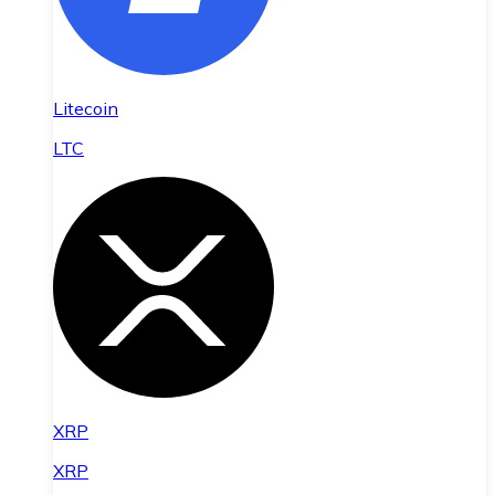
Litecoin
LTC
XRP
XRP