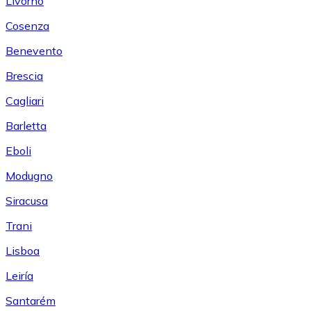
Livorno
Cosenza
Benevento
Brescia
Cagliari
Barletta
Eboli
Modugno
Siracusa
Trani
Lisboa
Leiría
Santarém