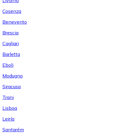
Livorno
Cosenza
Benevento
Brescia
Cagliari
Barletta
Eboli
Modugno
Siracusa
Trani
Lisboa
Leiría
Santarém