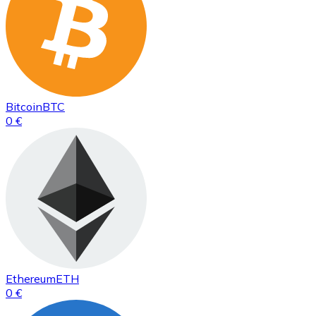
Bitcoin
BTC
0 €
Ethereum
ETH
0 €