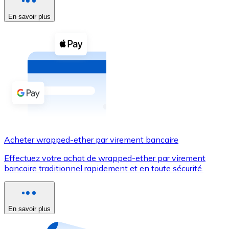
En savoir plus
Voir toutes
Coupons crypto
Achetez des cryptomonnaies en espèces et d'autres m
Acheter avec espèces
Virement SEPA
Ajoutez des fonds à votre compte Bitnovo ou effectuez 
Acheter avec virement bancaire
Acheter wrapped-ether par virement bancaire
Carte de crédit / débit
Effectuez votre achat de wrapped-ether par virement
Utilisez les cartes Visa et Mastercard pour acheter des
bancaire traditionnel rapidement et en toute sécurité.
Acheter avec carte
Boutique - Cartes
En savoir plus
Nouveau