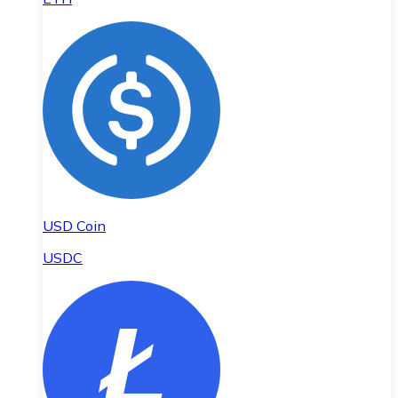
USD Coin
USDC