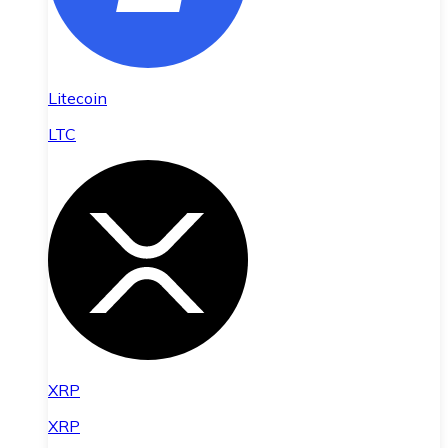
Litecoin
LTC
XRP
XRP