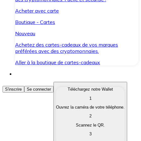
Acheter avec carte
Boutique - Cartes
Nouveau
Achetez des cartes-cadeaux de vos marques
préférées avec des cryptomonnaies.
Aller à la boutique de cartes-cadeaux
Acheter des Cryptomonnaies
S'inscrire
Se connecter
Téléchargez notre Wallet
1
Achetez les cryptomonnaies qui vous intéressent rapid
Ouvrez la caméra de votre téléphone.
Vendre des Cryptomonnaies
2
Convertissez vos cryptomonnaies en monnaie fiduciair
Scannez le QR.
3
Échanger (Swap)