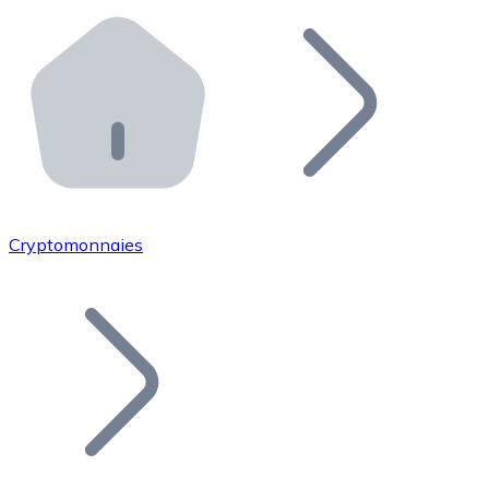
Effectuez des opérations de plus grande envergure. O
Distributeurs automatiques Bitnovo
Intégrez un ATM Bitnovo dans votre entreprise et per
API Bitnovo
Intégrez notre API dans votre écosystème.
Devenir Distributeur
Rejoignez notre réseau de distributeurs et commercialis
Cryptomonnaies
Lister un Token
Ajoutez le token de votre projet à notre service d'acha