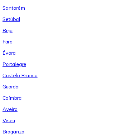
Santarém
Setúbal
Beja
Faro
Évora
Portalegre
Castelo Branco
Guarda
Coímbra
Aveiro
Viseu
Braganza