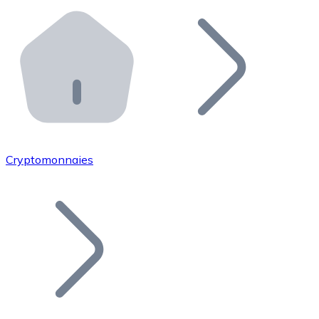
Effectuez des opérations de plus grande envergure. O
Distributeurs automatiques Bitnovo
Intégrez un ATM Bitnovo dans votre entreprise et per
API Bitnovo
Intégrez notre API dans votre écosystème.
Devenir Distributeur
Rejoignez notre réseau de distributeurs et commercialis
Cryptomonnaies
Lister un Token
Ajoutez le token de votre projet à notre service d'acha