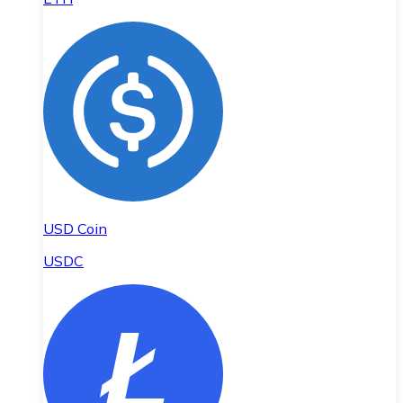
USD Coin
USDC