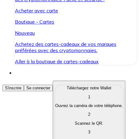
Acheter avec carte
Boutique - Cartes
Nouveau
Achetez des cartes-cadeaux de vos marques
préférées avec des cryptomonnaies.
Aller à la boutique de cartes-cadeaux
Acheter des Cryptomonnaies
S'inscrire
Se connecter
Téléchargez notre Wallet
1
Achetez les cryptomonnaies qui vous intéressent rapid
Ouvrez la caméra de votre téléphone.
Vendre des Cryptomonnaies
2
Convertissez vos cryptomonnaies en monnaie fiduciair
Scannez le QR.
3
Échanger (Swap)