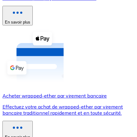
Voir toutes
Coupons crypto
En savoir plus
Achetez des cryptomonnaies en espèces et d'autres m
Acheter avec espèces
Virement SEPA
Ajoutez des fonds à votre compte Bitnovo ou effectuez 
Acheter avec virement bancaire
Carte de crédit / débit
Acheter wrapped-ether par virement bancaire
Utilisez les cartes Visa et Mastercard pour acheter des
Effectuez votre achat de wrapped-ether par virement
Acheter avec carte
bancaire traditionnel rapidement et en toute sécurité.
Boutique - Cartes
Nouveau