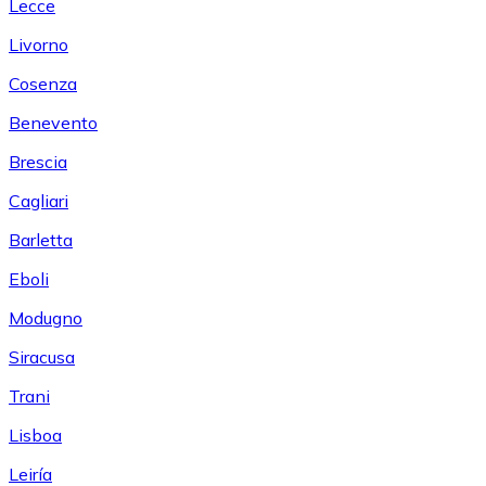
Lecce
Livorno
Cosenza
Benevento
Brescia
Cagliari
Barletta
Eboli
Modugno
Siracusa
Trani
Lisboa
Leiría