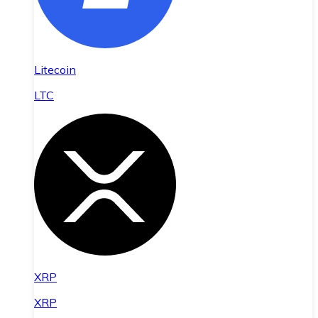
Litecoin
LTC
XRP
XRP