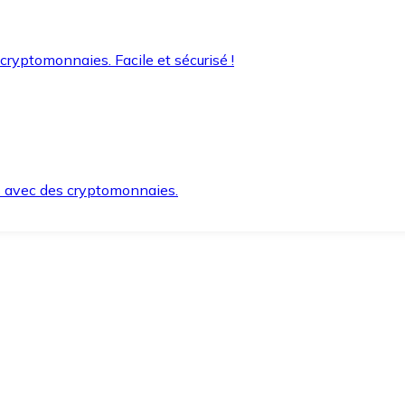
 cryptomonnaies. Facile et sécurisé !
s avec des cryptomonnaies.
ement et en toute sécurité.
e lorsque vous en avez besoin.