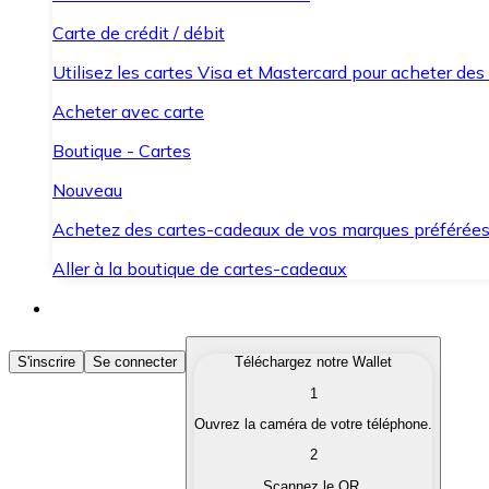
Carte de crédit / débit
Utilisez les cartes Visa et Mastercard pour acheter des
Acheter avec carte
Boutique - Cartes
Nouveau
Achetez des cartes-cadeaux de vos marques préférée
Aller à la boutique de cartes-cadeaux
Acheter des Cryptomonnaies
S'inscrire
Se connecter
Téléchargez notre Wallet
1
Achetez les cryptomonnaies qui vous intéressent rapid
Ouvrez la caméra de votre téléphone.
Vendre des Cryptomonnaies
2
Convertissez vos cryptomonnaies en monnaie fiduciair
Scannez le QR.