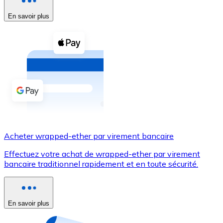
En savoir plus
Voir toutes
Coupons crypto
Achetez des cryptomonnaies en espèces et d'autres m
Acheter avec espèces
Virement SEPA
Ajoutez des fonds à votre compte Bitnovo ou effectuez 
Acheter avec virement bancaire
Acheter wrapped-ether par virement bancaire
Carte de crédit / débit
Effectuez votre achat de wrapped-ether par virement
Utilisez les cartes Visa et Mastercard pour acheter des
bancaire traditionnel rapidement et en toute sécurité.
Acheter avec carte
Boutique - Cartes
En savoir plus
Nouveau