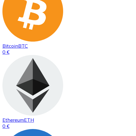
Bitcoin
BTC
0 €
Ethereum
ETH
0 €