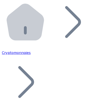
Effectuez des opérations de plus grande envergure. O
Distributeurs automatiques Bitnovo
Intégrez un ATM Bitnovo dans votre entreprise et per
API Bitnovo
Intégrez notre API dans votre écosystème.
Devenir Distributeur
Rejoignez notre réseau de distributeurs et commercialis
Cryptomonnaies
Lister un Token
Ajoutez le token de votre projet à notre service d'acha