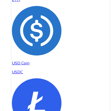
USD Coin
USDC