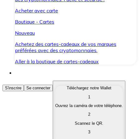
Acheter avec carte
Boutique - Cartes
Nouveau
Achetez des cartes-cadeaux de vos marques
préférées avec des cryptomonnaies.
Aller à la boutique de cartes-cadeaux
Acheter des Cryptomonnaies
S'inscrire
Se connecter
Téléchargez notre Wallet
1
Achetez les cryptomonnaies qui vous intéressent rapid
Ouvrez la caméra de votre téléphone.
Vendre des Cryptomonnaies
2
Convertissez vos cryptomonnaies en monnaie fiduciair
Scannez le QR.
3
Échanger (Swap)