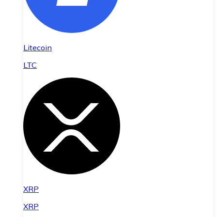
Litecoin
LTC
XRP
XRP