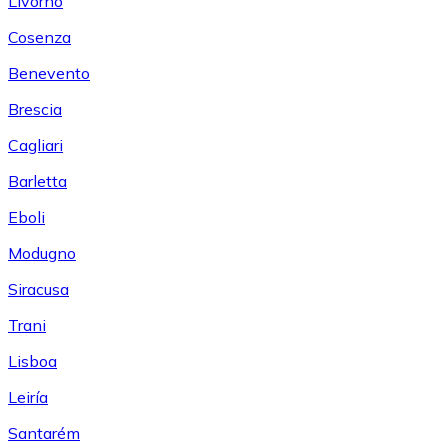
Livorno
Cosenza
Benevento
Brescia
Cagliari
Barletta
Eboli
Modugno
Siracusa
Trani
Lisboa
Leiría
Santarém