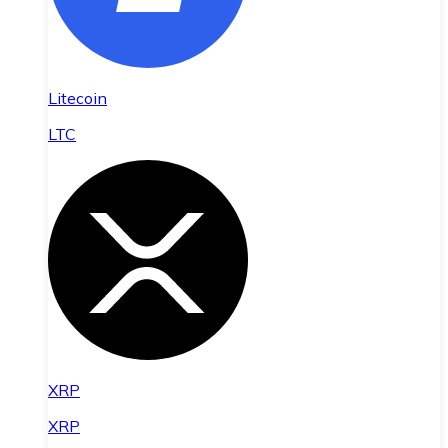
Litecoin
LTC
XRP
XRP