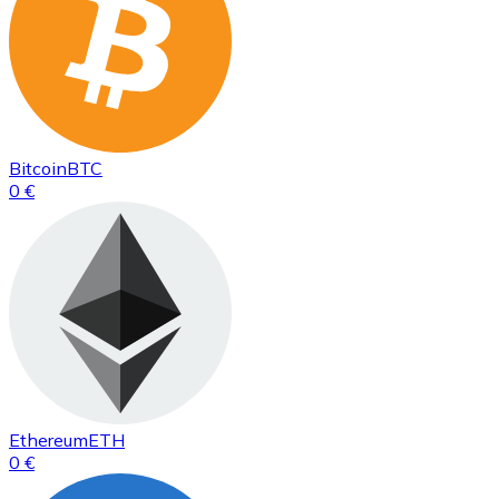
Bitcoin
BTC
0 €
Ethereum
ETH
0 €