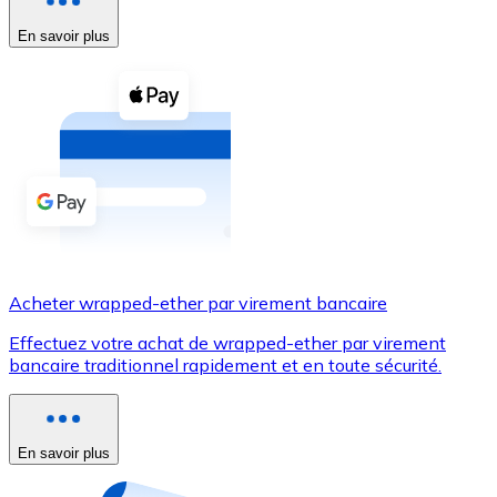
En savoir plus
Voir toutes
Coupons crypto
Achetez des cryptomonnaies en espèces et d'autres m
Acheter avec espèces
Virement SEPA
Ajoutez des fonds à votre compte Bitnovo ou effectuez 
Acheter avec virement bancaire
Acheter wrapped-ether par virement bancaire
Carte de crédit / débit
Effectuez votre achat de wrapped-ether par virement
Utilisez les cartes Visa et Mastercard pour acheter des
bancaire traditionnel rapidement et en toute sécurité.
Acheter avec carte
Boutique - Cartes
En savoir plus
Nouveau