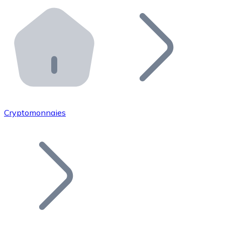
Effectuez des opérations de plus grande envergure. O
Distributeurs automatiques Bitnovo
Intégrez un ATM Bitnovo dans votre entreprise et per
API Bitnovo
Intégrez notre API dans votre écosystème.
Devenir Distributeur
Rejoignez notre réseau de distributeurs et commercialis
Cryptomonnaies
Lister un Token
Ajoutez le token de votre projet à notre service d'acha