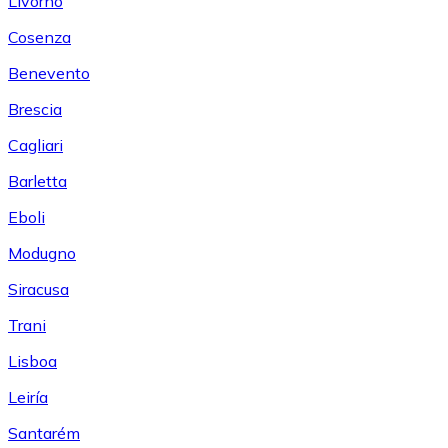
Livorno
Cosenza
Benevento
Brescia
Cagliari
Barletta
Eboli
Modugno
Siracusa
Trani
Lisboa
Leiría
Santarém