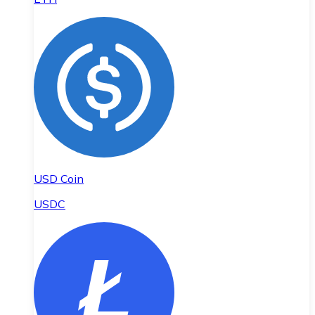
USD Coin
USDC