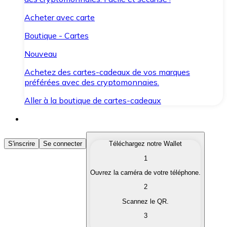
Acheter avec carte
Boutique - Cartes
Nouveau
Achetez des cartes-cadeaux de vos marques
préférées avec des cryptomonnaies.
Aller à la boutique de cartes-cadeaux
Acheter des Cryptomonnaies
S'inscrire
Se connecter
Téléchargez notre Wallet
1
Achetez les cryptomonnaies qui vous intéressent rapid
Ouvrez la caméra de votre téléphone.
Vendre des Cryptomonnaies
2
Convertissez vos cryptomonnaies en monnaie fiduciair
Scannez le QR.
3
Échanger (Swap)