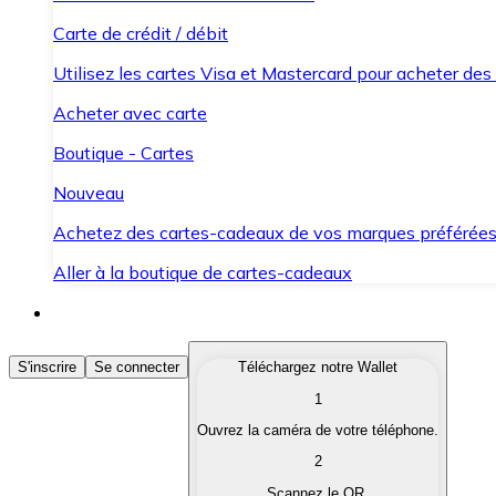
Carte de crédit / débit
Utilisez les cartes Visa et Mastercard pour acheter des
Acheter avec carte
Boutique - Cartes
Nouveau
Achetez des cartes-cadeaux de vos marques préférée
Aller à la boutique de cartes-cadeaux
Acheter des Cryptomonnaies
S'inscrire
Se connecter
Téléchargez notre Wallet
1
Achetez les cryptomonnaies qui vous intéressent rapid
Ouvrez la caméra de votre téléphone.
Vendre des Cryptomonnaies
2
Convertissez vos cryptomonnaies en monnaie fiduciair
Scannez le QR.