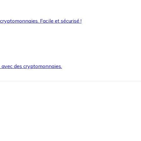
 cryptomonnaies. Facile et sécurisé !
s avec des cryptomonnaies.
ement et en toute sécurité.
e lorsque vous en avez besoin.