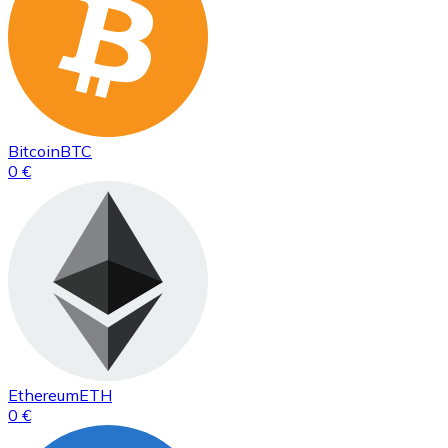
Bitcoin
BTC
0 €
Ethereum
ETH
0 €