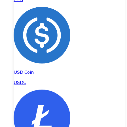
USD Coin
USDC