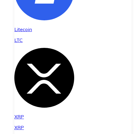
Litecoin
LTC
XRP
XRP