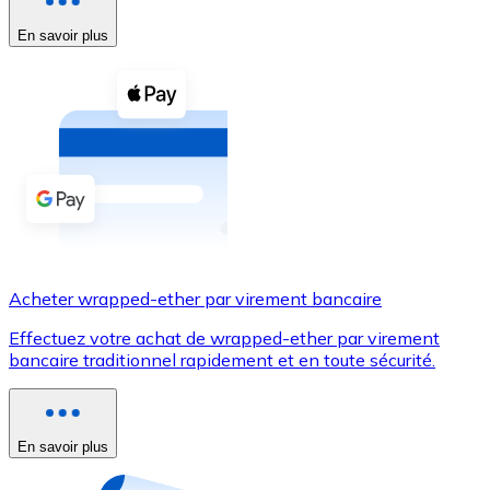
En savoir plus
Voir toutes
Coupons crypto
Achetez des cryptomonnaies en espèces et d'autres m
Acheter avec espèces
Virement SEPA
Ajoutez des fonds à votre compte Bitnovo ou effectuez 
Acheter avec virement bancaire
Acheter wrapped-ether par virement bancaire
Carte de crédit / débit
Effectuez votre achat de wrapped-ether par virement
Utilisez les cartes Visa et Mastercard pour acheter des
bancaire traditionnel rapidement et en toute sécurité.
Acheter avec carte
Boutique - Cartes
En savoir plus
Nouveau