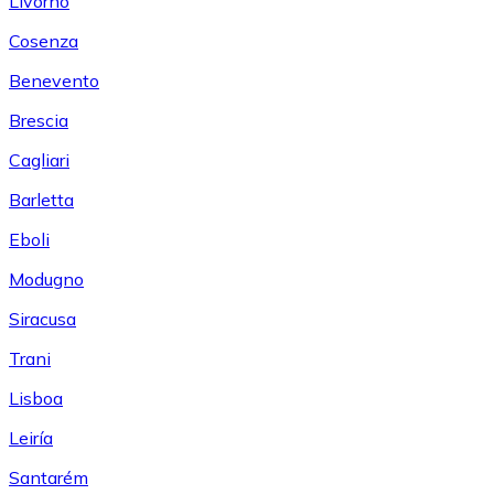
Livorno
Cosenza
Benevento
Brescia
Cagliari
Barletta
Eboli
Modugno
Siracusa
Trani
Lisboa
Leiría
Santarém