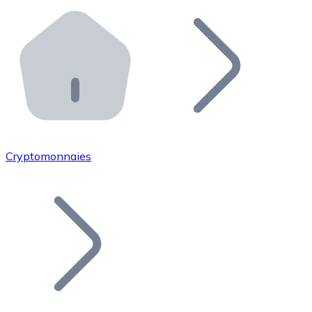
Effectuez des opérations de plus grande envergure. O
Distributeurs automatiques Bitnovo
Intégrez un ATM Bitnovo dans votre entreprise et per
API Bitnovo
Intégrez notre API dans votre écosystème.
Devenir Distributeur
Rejoignez notre réseau de distributeurs et commercialis
Cryptomonnaies
Lister un Token
Ajoutez le token de votre projet à notre service d'acha