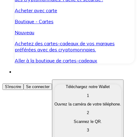
Acheter avec carte
Boutique - Cartes
Nouveau
Achetez des cartes-cadeaux de vos marques
préférées avec des cryptomonnaies.
Aller à la boutique de cartes-cadeaux
Acheter des Cryptomonnaies
S'inscrire
Se connecter
Téléchargez notre Wallet
1
Achetez les cryptomonnaies qui vous intéressent rapid
Ouvrez la caméra de votre téléphone.
Vendre des Cryptomonnaies
2
Convertissez vos cryptomonnaies en monnaie fiduciair
Scannez le QR.
3
Échanger (Swap)