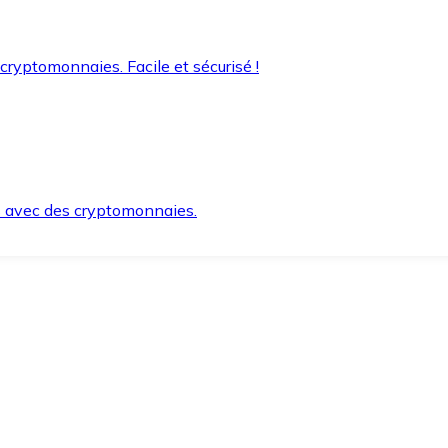
 cryptomonnaies. Facile et sécurisé !
s avec des cryptomonnaies.
ement et en toute sécurité.
e lorsque vous en avez besoin.