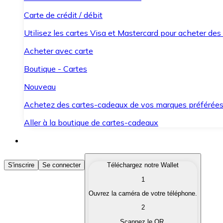
Carte de crédit / débit
Utilisez les cartes Visa et Mastercard pour acheter des
Acheter avec carte
Boutique - Cartes
Nouveau
Achetez des cartes-cadeaux de vos marques préférée
Aller à la boutique de cartes-cadeaux
Acheter des Cryptomonnaies
S'inscrire
Se connecter
Téléchargez notre Wallet
1
Achetez les cryptomonnaies qui vous intéressent rapid
Ouvrez la caméra de votre téléphone.
Vendre des Cryptomonnaies
2
Convertissez vos cryptomonnaies en monnaie fiduciair
Scannez le QR.