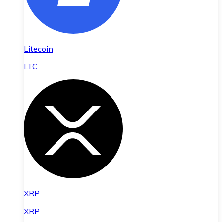
Litecoin
LTC
XRP
XRP