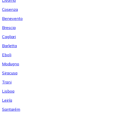
Livorno
Cosenza
Benevento
Brescia
Cagliari
Barletta
Eboli
Modugno
Siracusa
Trani
Lisboa
Leiría
Santarém