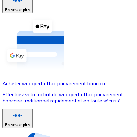
En savoir plus
Voir toutes
Coupons crypto
Achetez des cryptomonnaies en espèces et d'autres m
Acheter avec espèces
Virement SEPA
Ajoutez des fonds à votre compte Bitnovo ou effectuez 
Acheter avec virement bancaire
Acheter wrapped-ether par virement bancaire
Carte de crédit / débit
Effectuez votre achat de wrapped-ether par virement
Utilisez les cartes Visa et Mastercard pour acheter des
bancaire traditionnel rapidement et en toute sécurité.
Acheter avec carte
Boutique - Cartes
En savoir plus
Nouveau