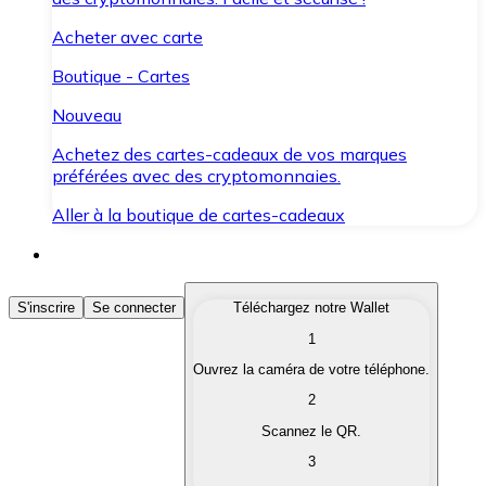
Acheter avec carte
Boutique - Cartes
Nouveau
Achetez des cartes-cadeaux de vos marques
préférées avec des cryptomonnaies.
Aller à la boutique de cartes-cadeaux
Acheter des Cryptomonnaies
S'inscrire
Se connecter
Téléchargez notre Wallet
1
Achetez les cryptomonnaies qui vous intéressent rapid
Ouvrez la caméra de votre téléphone.
Vendre des Cryptomonnaies
2
Convertissez vos cryptomonnaies en monnaie fiduciair
Scannez le QR.
3
Échanger (Swap)