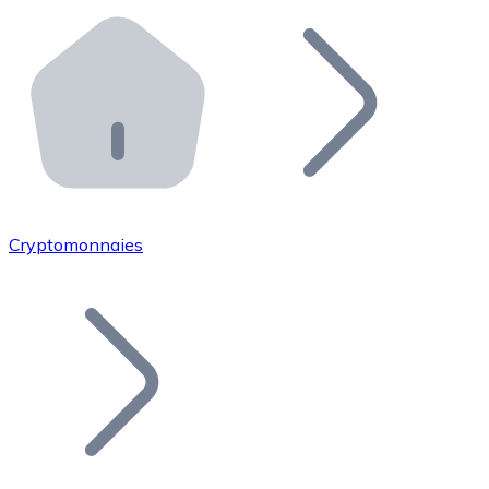
Effectuez des opérations de plus grande envergure. O
Distributeurs automatiques Bitnovo
Intégrez un ATM Bitnovo dans votre entreprise et per
API Bitnovo
Intégrez notre API dans votre écosystème.
Devenir Distributeur
Rejoignez notre réseau de distributeurs et commercialis
Cryptomonnaies
Lister un Token
Ajoutez le token de votre projet à notre service d'acha