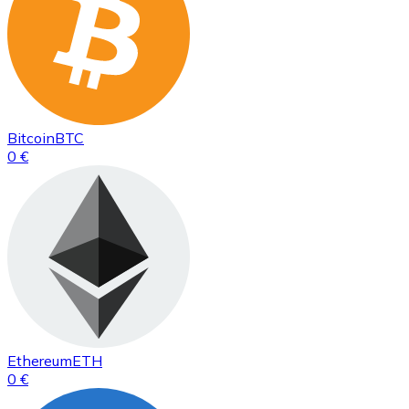
Bitcoin
BTC
0 €
Ethereum
ETH
0 €