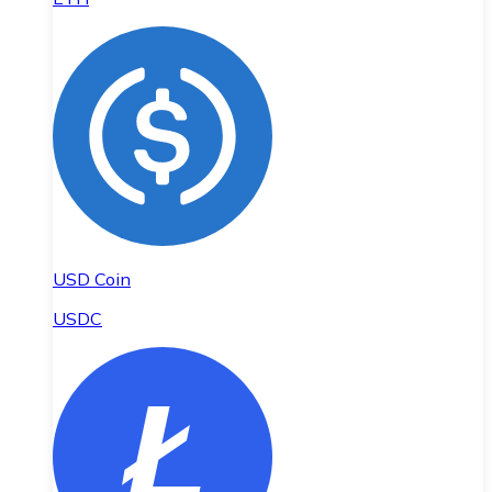
USD Coin
USDC