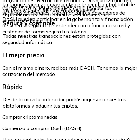
transacciones. Red de masternodos: Dash utiliza una red
La forma segura y conveniente de tener el control total de
de dos niveles con masternodos que proporcionan
Con Bitnovo, tú eliges dónde y cómo guardar tus
tus fondos y proteger tus criptomonedas.
servicios adicionales. Gobernanza: Los poseedores de
criptomonedas. Sin custodios, sin bloqueos, sin
DASH pueden participar en la gobernanza y financiación
complicaciones.
Seguro y confiable
de la red. Asegúrate de entender cómo funciona su red y
custodiar de forma segura tus tokens.
Todas nuestras transacciones están protegidas con
seguridad informática.
El mejor precio
Con el mismo dinero, recibes más DASH. Tenemos la mejor
cotización del mercado.
Rápido
Desde tu móvil u ordenador podrás ingresar a nuestras
plataformas y adquirir tus criptos.
Comprar criptomonedas
Comienza a comprar Dash (DASH)
Una vez realizadas las comprobaciones, en menos de 30