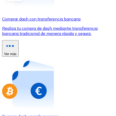
Comprar con Transferencia
Tarjeta de crédito / débito
Comprar dash con transferencia bancaria
Utiliza tarjetas Visa y Mastercard para comprar criptom
Realiza tu compra de dash mediante transferencia
Comprar con tarjeta
bancaria tradicional de manera rápida y segura.
Tienda - Tarjetas regalo
Nuevo
Ver más
Compra tarjetas regalo de tus marcas favoritas con cr
Ir a la tienda de tarjetas regalo