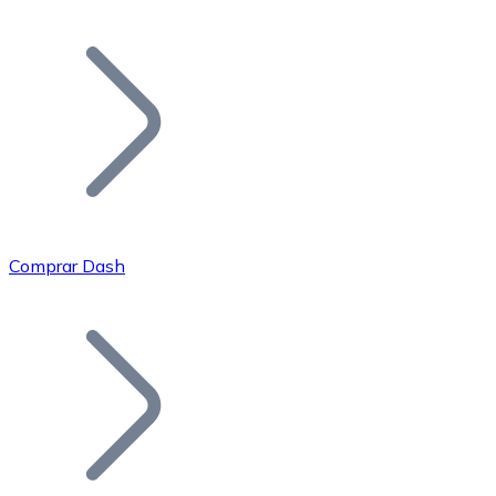
Listar Token
Añade tu proyecto a nuestro ecosistema.
Comprar Dash
Bitcoin
BTC