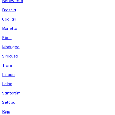
Benevento
Brescia
Cagliari
Barletta
Eboli
Modugno
Siracusa
Trani
Lisboa
Leiría
Santarém
Setúbal
Beja