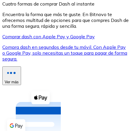
Cuatro formas de comprar Dash al instante
Encuentra la forma que más te guste. En Bitnovo te
ofrecemos multitud de opciones para que compres Dash de
una forma segura, rápida y sencilla.
Comprar dash con Apple Pay y Google Pay
XRP
Compra dash en segundos desde tu móvil. Con Apple Pay
XRP
o Google Pay, solo necesitas un toque para pagar de forma
segura.
Ver todo
Efectivo
Ver más
Compra criptomonedas con efectivo en tu tienda más 
Comprar con efectivo
Transferencia SEPA
Añade fondos a tu cuenta Bitnovo o realiza compras di