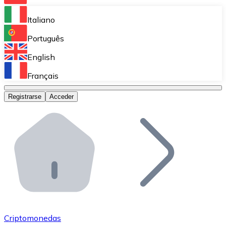
Bitnovo Ramp
Italiano
Integra nuestra solución en tu plataforma.
Português
Bitnovo Giftcards
English
Vende nuestras tarjetas regalo en tu negocio.
Français
Bitnovo OTC
Registrarse
Acceder
Realiza operaciones de gran volumen.
Bitnovo ATM
Integra un ATM Bitnovo en tu negocio y permite que t
Bitnovo API
Integra nuestra API en tu ecosistema.
Conviértete en Distribuidor
Únete a nuestra red de distribuidores.
Criptomonedas