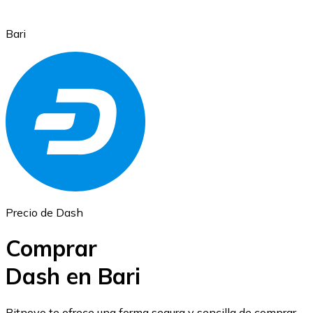
Bari
Ethereum
ETH
Precio de Dash
Comprar
Dash en Bari
USD Coin
Bitnovo te ofrece una forma segura y sencilla de comprar