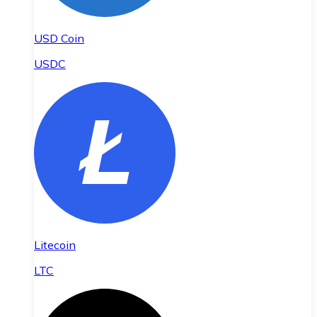
USD Coin
USDC
Litecoin
LTC