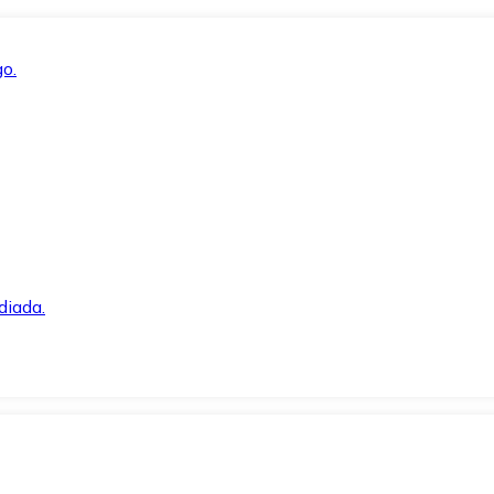
o.
diada.