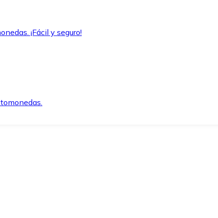
onedas. ¡Fácil y seguro!
iptomonedas.
o.