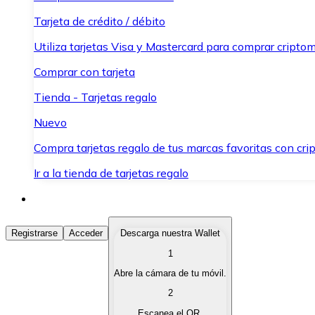
Tarjeta de crédito / débito
Utiliza tarjetas Visa y Mastercard para comprar criptom
Comprar con tarjeta
Tienda - Tarjetas regalo
Nuevo
Compra tarjetas regalo de tus marcas favoritas con cr
Ir a la tienda de tarjetas regalo
Comprar Criptomonedas
Registrarse
Acceder
Descarga nuestra Wallet
1
Compra criptomonedas con diferentes métodos de pag
Abre la cámara de tu móvil.
Vender Criptomonedas
2
Vende tus criptomonedas de forma rápida y segura.
Escanea el QR.