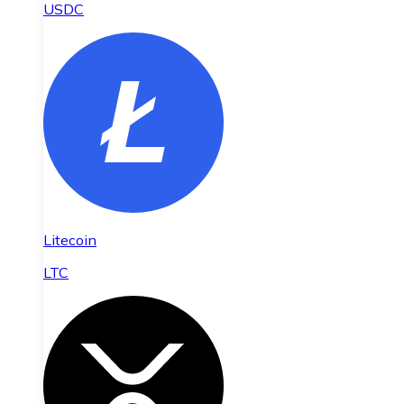
USDC
Litecoin
LTC