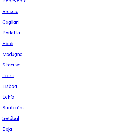
Benevento
Brescia
Cagliari
Barletta
Eboli
Modugno
Siracusa
Trani
Lisboa
Leiría
Santarém
Setúbal
Beja