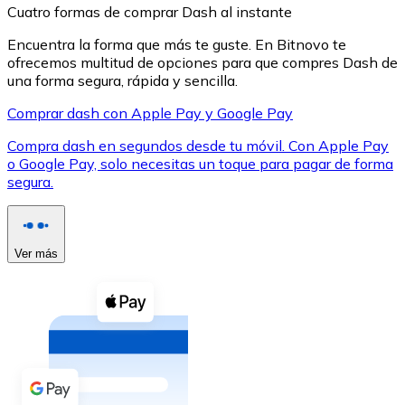
Cuatro formas de comprar Dash al instante
Encuentra la forma que más te guste. En Bitnovo te
ofrecemos multitud de opciones para que compres Dash de
una forma segura, rápida y sencilla.
Comprar dash con Apple Pay y Google Pay
XRP
Compra dash en segundos desde tu móvil. Con Apple Pay
XRP
o Google Pay, solo necesitas un toque para pagar de forma
segura.
Ver todo
Efectivo
Ver más
Compra criptomonedas con efectivo en tu tienda más 
Comprar con efectivo
Transferencia SEPA
Añade fondos a tu cuenta Bitnovo o realiza compras di