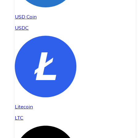
USD Coin
USDC
Litecoin
LTC