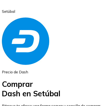
Setúbal
Ethereum
ETH
Precio de Dash
Comprar
Dash en Setúbal
USD Coin
Bitnovo te ofrece una forma segura y sencilla de comprar