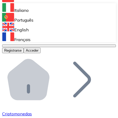
Bitnovo Ramp
Italiano
Integra nuestra solución en tu plataforma.
Português
Bitnovo Giftcards
English
Vende nuestras tarjetas regalo en tu negocio.
Français
Bitnovo OTC
Registrarse
Acceder
Realiza operaciones de gran volumen.
Bitnovo ATM
Integra un ATM Bitnovo en tu negocio y permite que t
Bitnovo API
Integra nuestra API en tu ecosistema.
Conviértete en Distribuidor
Únete a nuestra red de distribuidores.
Criptomonedas