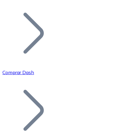
Listar Token
Añade tu proyecto a nuestro ecosistema.
Comprar Dash
Bitcoin
BTC