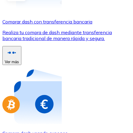
Comprar con Transferencia
Tarjeta de crédito / débito
Comprar dash con transferencia bancaria
Utiliza tarjetas Visa y Mastercard para comprar criptom
Realiza tu compra de dash mediante transferencia
Comprar con tarjeta
bancaria tradicional de manera rápida y segura.
Tienda - Tarjetas regalo
Nuevo
Ver más
Compra tarjetas regalo de tus marcas favoritas con cr
Ir a la tienda de tarjetas regalo