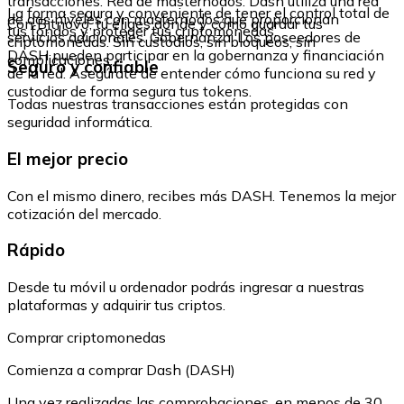
transacciones. Red de masternodos: Dash utiliza una red
La forma segura y conveniente de tener el control total de
de dos niveles con masternodos que proporcionan
Con Bitnovo, tú eliges dónde y cómo guardar tus
tus fondos y proteger tus criptomonedas.
servicios adicionales. Gobernanza: Los poseedores de
criptomonedas. Sin custodios, sin bloqueos, sin
DASH pueden participar en la gobernanza y financiación
complicaciones.
Seguro y confiable
de la red. Asegúrate de entender cómo funciona su red y
custodiar de forma segura tus tokens.
Todas nuestras transacciones están protegidas con
seguridad informática.
El mejor precio
Con el mismo dinero, recibes más DASH. Tenemos la mejor
cotización del mercado.
Rápido
Desde tu móvil u ordenador podrás ingresar a nuestras
plataformas y adquirir tus criptos.
Comprar criptomonedas
Comienza a comprar Dash (DASH)
Una vez realizadas las comprobaciones, en menos de 30