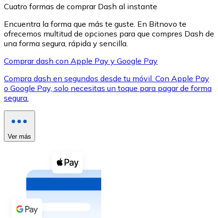
Cuatro formas de comprar Dash al instante
Encuentra la forma que más te guste. En Bitnovo te
ofrecemos multitud de opciones para que compres Dash de
una forma segura, rápida y sencilla.
Comprar dash con Apple Pay y Google Pay
XRP
Compra dash en segundos desde tu móvil. Con Apple Pay
XRP
o Google Pay, solo necesitas un toque para pagar de forma
segura.
Ver todo
Efectivo
Ver más
Compra criptomonedas con efectivo en tu tienda más 
Comprar con efectivo
Transferencia SEPA
Añade fondos a tu cuenta Bitnovo o realiza compras di