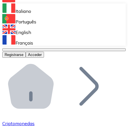
Bitnovo Ramp
Italiano
Integra nuestra solución en tu plataforma.
Português
Bitnovo Giftcards
English
Vende nuestras tarjetas regalo en tu negocio.
Français
Bitnovo OTC
Registrarse
Acceder
Realiza operaciones de gran volumen.
Bitnovo ATM
Integra un ATM Bitnovo en tu negocio y permite que t
Bitnovo API
Integra nuestra API en tu ecosistema.
Conviértete en Distribuidor
Únete a nuestra red de distribuidores.
Criptomonedas