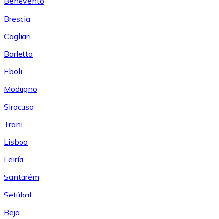
Benevento
Brescia
Cagliari
Barletta
Eboli
Modugno
Siracusa
Trani
Lisboa
Leiría
Santarém
Setúbal
Beja