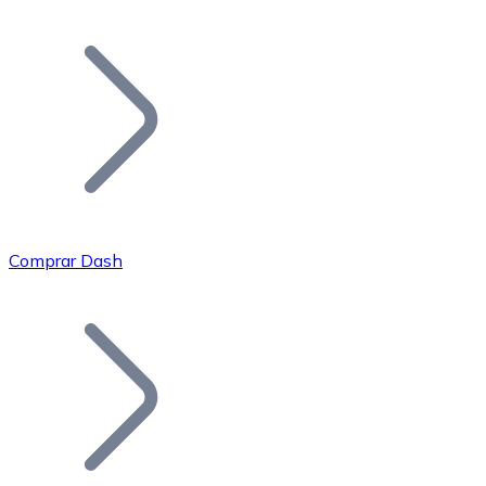
Listar Token
Añade tu proyecto a nuestro ecosistema.
Comprar Dash
Bitcoin
BTC