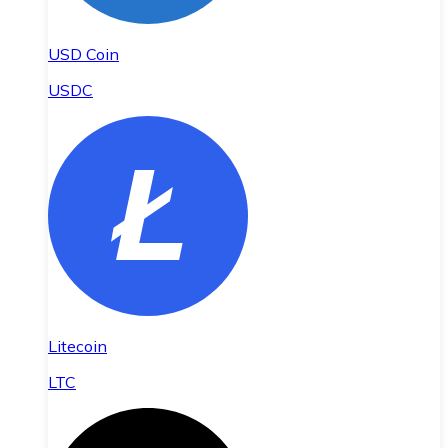
USD Coin
USDC
Litecoin
LTC