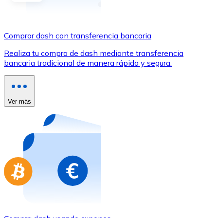
Comprar con Transferencia
Tarjeta de crédito / débito
Comprar dash con transferencia bancaria
Utiliza tarjetas Visa y Mastercard para comprar criptom
Realiza tu compra de dash mediante transferencia
Comprar con tarjeta
bancaria tradicional de manera rápida y segura.
Tienda - Tarjetas regalo
Nuevo
Ver más
Compra tarjetas regalo de tus marcas favoritas con cr
Ir a la tienda de tarjetas regalo