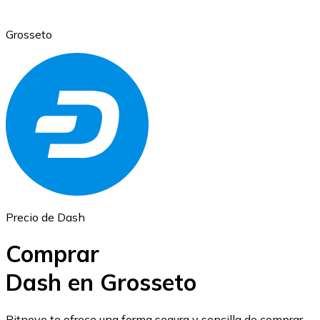
Grosseto
Ethereum
ETH
Precio de Dash
Comprar
Dash en Grosseto
USD Coin
Bitnovo te ofrece una forma segura y sencilla de comprar