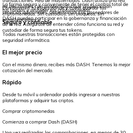
transacciones. Red de masternodos: Dash utiliza una red
La forma segura y conveniente de tener el control total de
de dos niveles con masternodos que proporcionan
Con Bitnovo, tú eliges dónde y cómo guardar tus
tus fondos y proteger tus criptomonedas.
servicios adicionales. Gobernanza: Los poseedores de
criptomonedas. Sin custodios, sin bloqueos, sin
DASH pueden participar en la gobernanza y financiación
complicaciones.
Seguro y confiable
de la red. Asegúrate de entender cómo funciona su red y
custodiar de forma segura tus tokens.
Todas nuestras transacciones están protegidas con
seguridad informática.
El mejor precio
Con el mismo dinero, recibes más DASH. Tenemos la mejor
cotización del mercado.
Rápido
Desde tu móvil u ordenador podrás ingresar a nuestras
plataformas y adquirir tus criptos.
Comprar criptomonedas
Comienza a comprar Dash (DASH)
Una vez realizadas las comprobaciones, en menos de 30