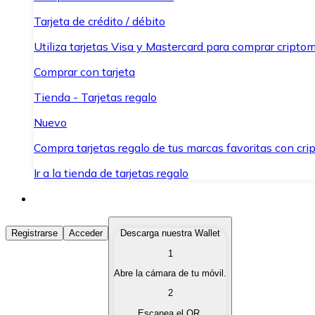
Tarjeta de crédito / débito
Utiliza tarjetas Visa y Mastercard para comprar criptom
Comprar con tarjeta
Tienda - Tarjetas regalo
Nuevo
Compra tarjetas regalo de tus marcas favoritas con cr
Ir a la tienda de tarjetas regalo
Comprar Criptomonedas
Registrarse
Acceder
Descarga nuestra Wallet
1
Compra criptomonedas con diferentes métodos de pag
Abre la cámara de tu móvil.
Vender Criptomonedas
2
Vende tus criptomonedas de forma rápida y segura.
Escanea el QR.