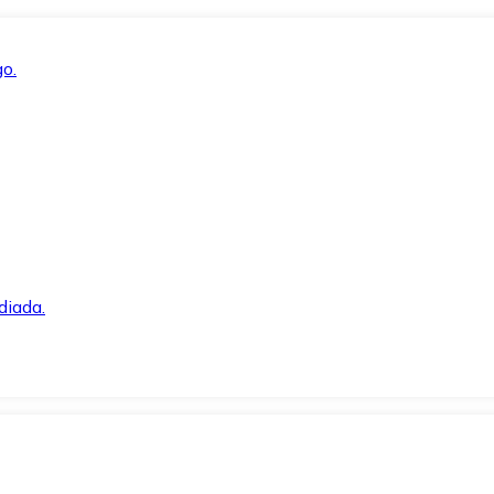
o.
diada.