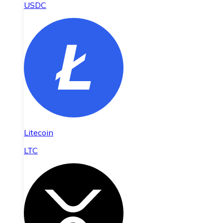
USDC
Litecoin
LTC