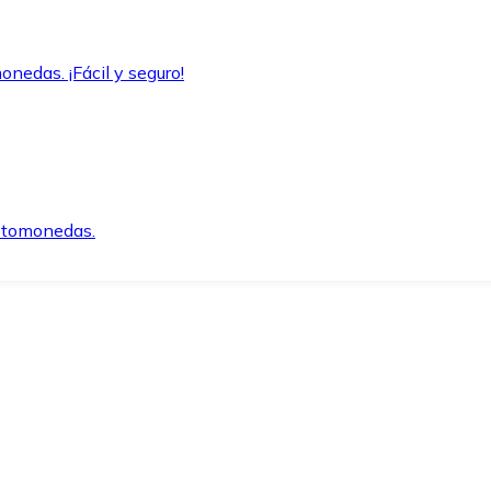
onedas. ¡Fácil y seguro!
iptomonedas.
o.