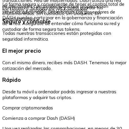
transacciones. Red de masternodos: Dash utiliza una red
La forma segura y conveniente de tener el control total de
de dos niveles con masternodos que proporcionan
Con Bitnovo, tú eliges dónde y cómo guardar tus
tus fondos y proteger tus criptomonedas.
servicios adicionales. Gobernanza: Los poseedores de
criptomonedas. Sin custodios, sin bloqueos, sin
DASH pueden participar en la gobernanza y financiación
complicaciones.
Seguro y confiable
de la red. Asegúrate de entender cómo funciona su red y
custodiar de forma segura tus tokens.
Todas nuestras transacciones están protegidas con
seguridad informática.
El mejor precio
Con el mismo dinero, recibes más DASH. Tenemos la mejor
cotización del mercado.
Rápido
Desde tu móvil u ordenador podrás ingresar a nuestras
plataformas y adquirir tus criptos.
Comprar criptomonedas
Comienza a comprar Dash (DASH)
Una vez realizadas las comprobaciones, en menos de 30