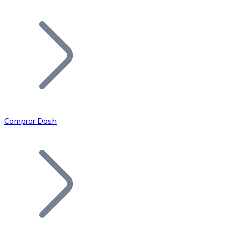
Listar Token
Añade tu proyecto a nuestro ecosistema.
Comprar Dash
Bitcoin
BTC