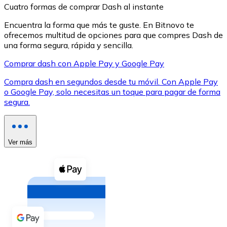
Cuatro formas de comprar Dash al instante
Encuentra la forma que más te guste. En Bitnovo te
ofrecemos multitud de opciones para que compres Dash de
una forma segura, rápida y sencilla.
Comprar dash con Apple Pay y Google Pay
XRP
Compra dash en segundos desde tu móvil. Con Apple Pay
XRP
o Google Pay, solo necesitas un toque para pagar de forma
segura.
Ver todo
Efectivo
Ver más
Compra criptomonedas con efectivo en tu tienda más 
Comprar con efectivo
Transferencia SEPA
Añade fondos a tu cuenta Bitnovo o realiza compras di