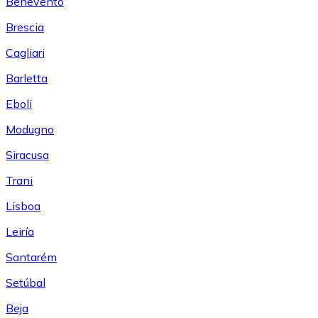
Benevento
Brescia
Cagliari
Barletta
Eboli
Modugno
Siracusa
Trani
Lisboa
Leiría
Santarém
Setúbal
Beja