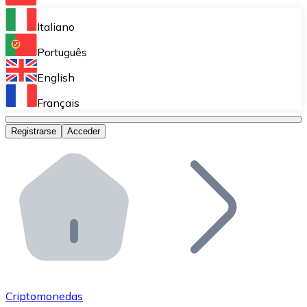
Bitnovo Ramp
Italiano
Integra nuestra solución en tu plataforma.
Português
Bitnovo Giftcards
English
Vende nuestras tarjetas regalo en tu negocio.
Français
Bitnovo OTC
Registrarse
Acceder
Realiza operaciones de gran volumen.
Bitnovo ATM
Integra un ATM Bitnovo en tu negocio y permite que t
Bitnovo API
Integra nuestra API en tu ecosistema.
Conviértete en Distribuidor
Únete a nuestra red de distribuidores.
Criptomonedas