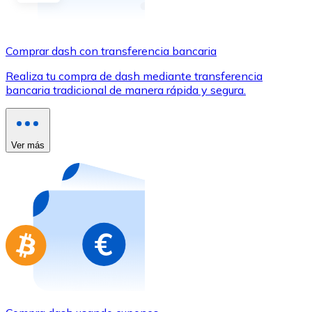
Comprar con Transferencia
Tarjeta de crédito / débito
Comprar dash con transferencia bancaria
Utiliza tarjetas Visa y Mastercard para comprar criptom
Realiza tu compra de dash mediante transferencia
Comprar con tarjeta
bancaria tradicional de manera rápida y segura.
Tienda - Tarjetas regalo
Nuevo
Ver más
Compra tarjetas regalo de tus marcas favoritas con cr
Ir a la tienda de tarjetas regalo