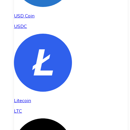
USD Coin
USDC
Litecoin
LTC