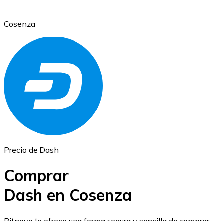
Cosenza
Ethereum
ETH
Precio de Dash
Comprar
Dash en Cosenza
USD Coin
Bitnovo te ofrece una forma segura y sencilla de comprar