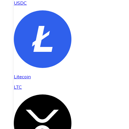
USDC
Litecoin
LTC