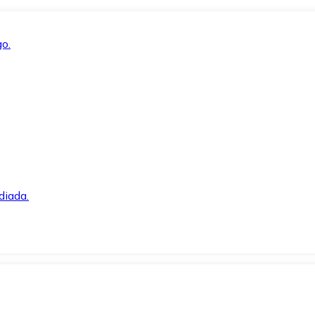
o.
diada.