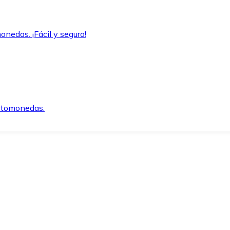
onedas. ¡Fácil y seguro!
iptomonedas.
o.