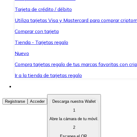
Tarjeta de crédito / débito
Utiliza tarjetas Visa y Mastercard para comprar criptom
Comprar con tarjeta
Tienda - Tarjetas regalo
Nuevo
Compra tarjetas regalo de tus marcas favoritas con cr
Ir a la tienda de tarjetas regalo
Comprar Criptomonedas
Registrarse
Acceder
Descarga nuestra Wallet
1
Compra criptomonedas con diferentes métodos de pag
Abre la cámara de tu móvil.
Vender Criptomonedas
2
Vende tus criptomonedas de forma rápida y segura.
Escanea el QR.