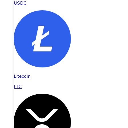
USDC
Litecoin
LTC