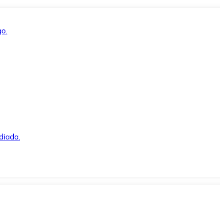
o.
diada.