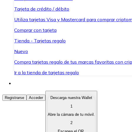
Tarjeta de crédito / débito
Utiliza tarjetas Visa y Mastercard para comprar criptom
Comprar con tarjeta
Tienda - Tarjetas regalo
Nuevo
Compra tarjetas regalo de tus marcas favoritas con cr
Ir a la tienda de tarjetas regalo
Comprar Criptomonedas
Registrarse
Acceder
Descarga nuestra Wallet
1
Compra criptomonedas con diferentes métodos de pag
Abre la cámara de tu móvil.
Vender Criptomonedas
2
Vende tus criptomonedas de forma rápida y segura.
Escanea el QR.