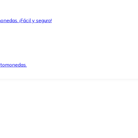
onedas. ¡Fácil y seguro!
iptomonedas.
o.