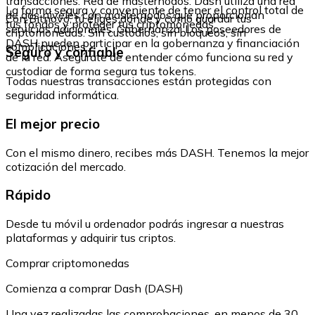
transacciones. Red de masternodos: Dash utiliza una red
La forma segura y conveniente de tener el control total de
de dos niveles con masternodos que proporcionan
Con Bitnovo, tú eliges dónde y cómo guardar tus
tus fondos y proteger tus criptomonedas.
servicios adicionales. Gobernanza: Los poseedores de
criptomonedas. Sin custodios, sin bloqueos, sin
DASH pueden participar en la gobernanza y financiación
complicaciones.
Seguro y confiable
de la red. Asegúrate de entender cómo funciona su red y
custodiar de forma segura tus tokens.
Todas nuestras transacciones están protegidas con
seguridad informática.
El mejor precio
Con el mismo dinero, recibes más DASH. Tenemos la mejor
cotización del mercado.
Rápido
Desde tu móvil u ordenador podrás ingresar a nuestras
plataformas y adquirir tus criptos.
Comprar criptomonedas
Comienza a comprar Dash (DASH)
Una vez realizadas las comprobaciones, en menos de 30