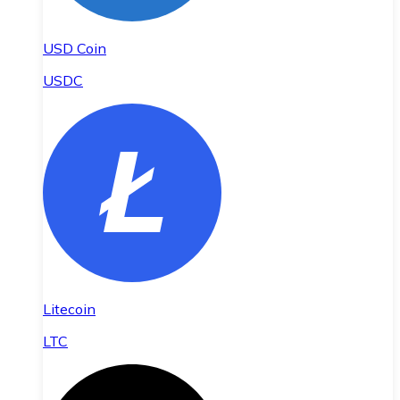
USD Coin
USDC
Litecoin
LTC