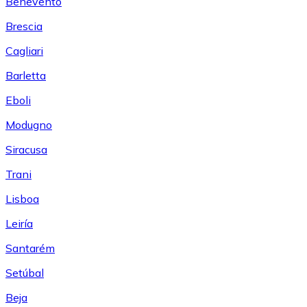
Benevento
Brescia
Cagliari
Barletta
Eboli
Modugno
Siracusa
Trani
Lisboa
Leiría
Santarém
Setúbal
Beja