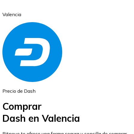
Valencia
Ethereum
ETH
Precio de Dash
Comprar
Dash en Valencia
USD Coin
Bitnovo te ofrece una forma segura y sencilla de comprar