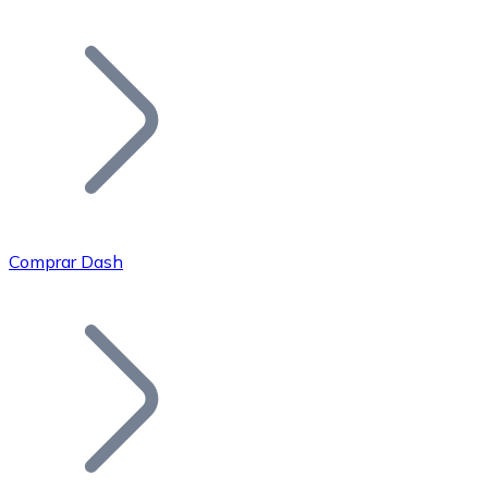
Listar Token
Añade tu proyecto a nuestro ecosistema.
Comprar Dash
Bitcoin
BTC