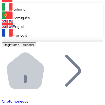
Bitnovo Ramp
Italiano
Integra nuestra solución en tu plataforma.
Português
Bitnovo Giftcards
English
Vende nuestras tarjetas regalo en tu negocio.
Français
Bitnovo OTC
Registrarse
Acceder
Realiza operaciones de gran volumen.
Bitnovo ATM
Integra un ATM Bitnovo en tu negocio y permite que t
Bitnovo API
Integra nuestra API en tu ecosistema.
Conviértete en Distribuidor
Únete a nuestra red de distribuidores.
Criptomonedas