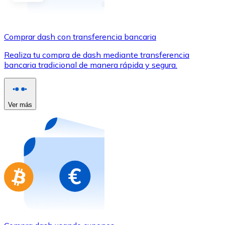
Comprar con Transferencia
Tarjeta de crédito / débito
Comprar dash con transferencia bancaria
Utiliza tarjetas Visa y Mastercard para comprar criptom
Realiza tu compra de dash mediante transferencia
Comprar con tarjeta
bancaria tradicional de manera rápida y segura.
Tienda - Tarjetas regalo
Nuevo
Ver más
Compra tarjetas regalo de tus marcas favoritas con cr
Ir a la tienda de tarjetas regalo