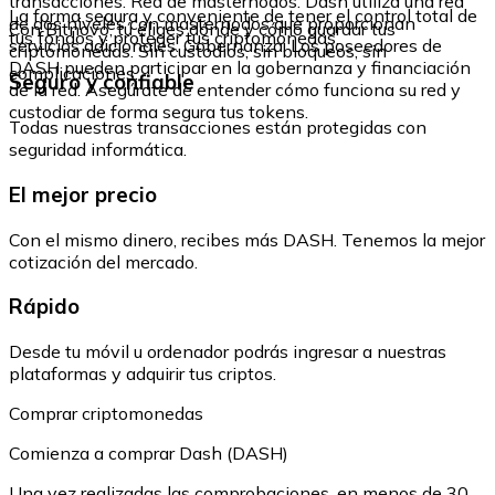
transacciones. Red de masternodos: Dash utiliza una red
La forma segura y conveniente de tener el control total de
de dos niveles con masternodos que proporcionan
Con Bitnovo, tú eliges dónde y cómo guardar tus
tus fondos y proteger tus criptomonedas.
servicios adicionales. Gobernanza: Los poseedores de
criptomonedas. Sin custodios, sin bloqueos, sin
DASH pueden participar en la gobernanza y financiación
complicaciones.
Seguro y confiable
de la red. Asegúrate de entender cómo funciona su red y
custodiar de forma segura tus tokens.
Todas nuestras transacciones están protegidas con
seguridad informática.
El mejor precio
Con el mismo dinero, recibes más DASH. Tenemos la mejor
cotización del mercado.
Rápido
Desde tu móvil u ordenador podrás ingresar a nuestras
plataformas y adquirir tus criptos.
Comprar criptomonedas
Comienza a comprar Dash (DASH)
Una vez realizadas las comprobaciones, en menos de 30