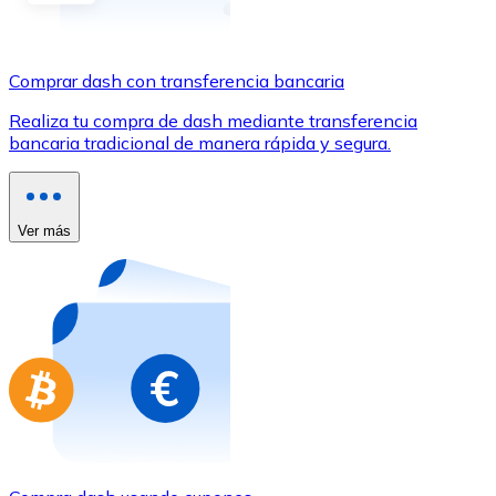
Comprar con Transferencia
Tarjeta de crédito / débito
Comprar dash con transferencia bancaria
Utiliza tarjetas Visa y Mastercard para comprar criptom
Realiza tu compra de dash mediante transferencia
Comprar con tarjeta
bancaria tradicional de manera rápida y segura.
Tienda - Tarjetas regalo
Nuevo
Ver más
Compra tarjetas regalo de tus marcas favoritas con cr
Ir a la tienda de tarjetas regalo