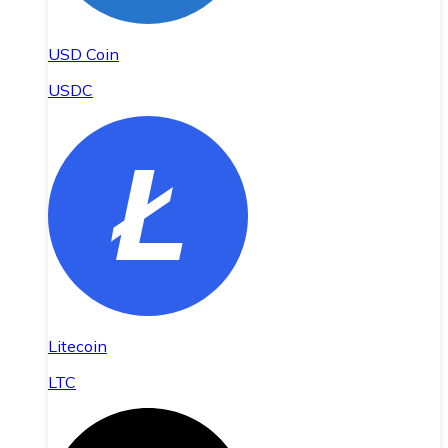
USD Coin
USDC
Litecoin
LTC