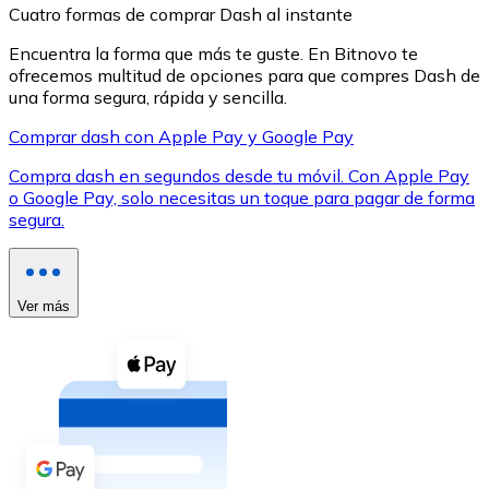
Cuatro formas de comprar Dash al instante
Encuentra la forma que más te guste. En Bitnovo te
ofrecemos multitud de opciones para que compres Dash de
una forma segura, rápida y sencilla.
Comprar dash con Apple Pay y Google Pay
XRP
Compra dash en segundos desde tu móvil. Con Apple Pay
XRP
o Google Pay, solo necesitas un toque para pagar de forma
segura.
Ver todo
Efectivo
Ver más
Compra criptomonedas con efectivo en tu tienda más 
Comprar con efectivo
Transferencia SEPA
Añade fondos a tu cuenta Bitnovo o realiza compras di