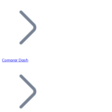
Listar Token
Añade tu proyecto a nuestro ecosistema.
Comprar Dash
Bitcoin
BTC