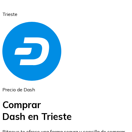
Trieste
Ethereum
ETH
Precio de Dash
Comprar
Dash en Trieste
USD Coin
Bitnovo te ofrece una forma segura y sencilla de comprar