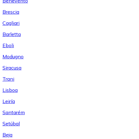
Benevento
Brescia
Cagliari
Barletta
Eboli
Modugno
Siracusa
Trani
Lisboa
Leiría
Santarém
Setúbal
Beja