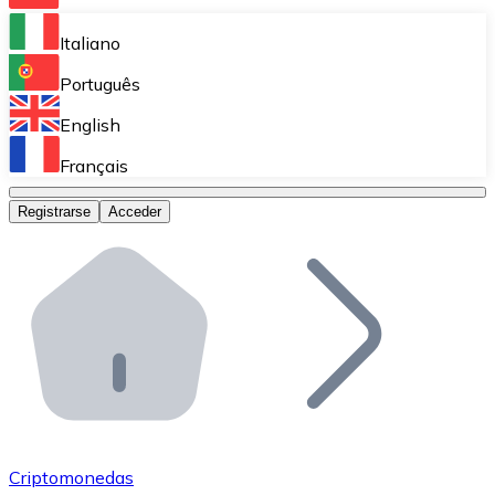
Bitnovo Ramp
Italiano
Integra nuestra solución en tu plataforma.
Português
Bitnovo Giftcards
English
Vende nuestras tarjetas regalo en tu negocio.
Français
Bitnovo OTC
Registrarse
Acceder
Realiza operaciones de gran volumen.
Bitnovo ATM
Integra un ATM Bitnovo en tu negocio y permite que t
Bitnovo API
Integra nuestra API en tu ecosistema.
Conviértete en Distribuidor
Únete a nuestra red de distribuidores.
Criptomonedas