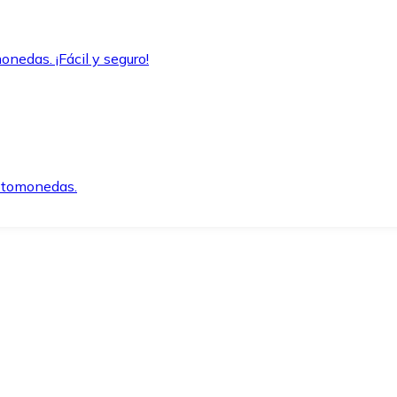
onedas. ¡Fácil y seguro!
iptomonedas.
o.