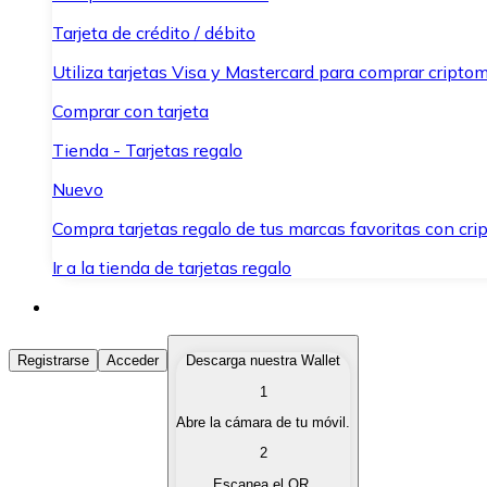
Tarjeta de crédito / débito
Utiliza tarjetas Visa y Mastercard para comprar criptom
Comprar con tarjeta
Tienda - Tarjetas regalo
Nuevo
Compra tarjetas regalo de tus marcas favoritas con cr
Ir a la tienda de tarjetas regalo
Comprar Criptomonedas
Registrarse
Acceder
Descarga nuestra Wallet
1
Compra criptomonedas con diferentes métodos de pag
Abre la cámara de tu móvil.
Vender Criptomonedas
2
Vende tus criptomonedas de forma rápida y segura.
Escanea el QR.