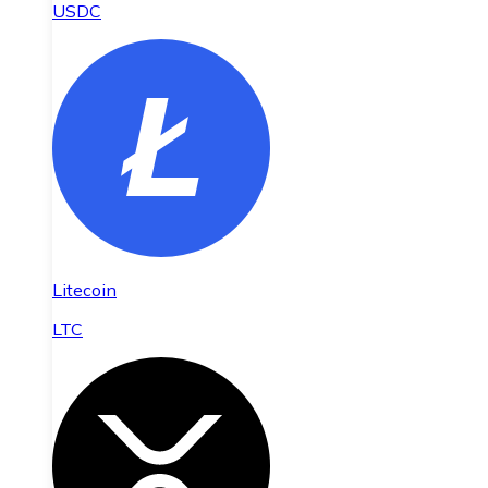
USDC
Litecoin
LTC