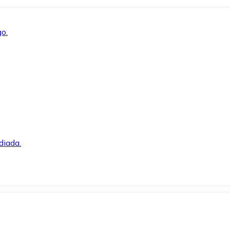
o.
diada.