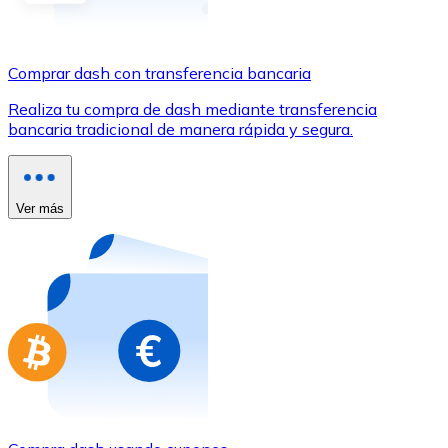
Comprar con Transferencia
Tarjeta de crédito / débito
Comprar dash con transferencia bancaria
Utiliza tarjetas Visa y Mastercard para comprar criptom
Realiza tu compra de dash mediante transferencia
Comprar con tarjeta
bancaria tradicional de manera rápida y segura.
Tienda - Tarjetas regalo
Nuevo
Ver más
Compra tarjetas regalo de tus marcas favoritas con cr
Ir a la tienda de tarjetas regalo