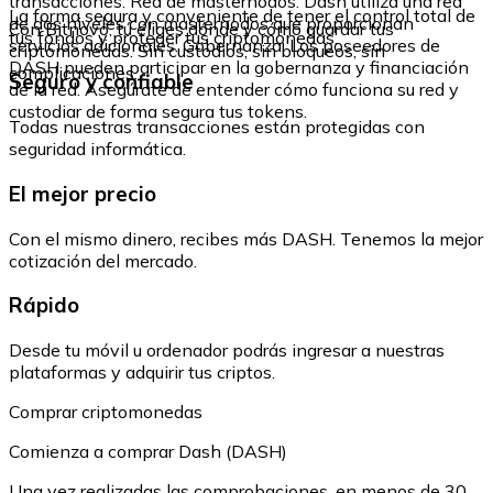
transacciones. Red de masternodos: Dash utiliza una red
La forma segura y conveniente de tener el control total de
de dos niveles con masternodos que proporcionan
Con Bitnovo, tú eliges dónde y cómo guardar tus
tus fondos y proteger tus criptomonedas.
servicios adicionales. Gobernanza: Los poseedores de
criptomonedas. Sin custodios, sin bloqueos, sin
DASH pueden participar en la gobernanza y financiación
complicaciones.
Seguro y confiable
de la red. Asegúrate de entender cómo funciona su red y
custodiar de forma segura tus tokens.
Todas nuestras transacciones están protegidas con
seguridad informática.
El mejor precio
Con el mismo dinero, recibes más DASH. Tenemos la mejor
cotización del mercado.
Rápido
Desde tu móvil u ordenador podrás ingresar a nuestras
plataformas y adquirir tus criptos.
Comprar criptomonedas
Comienza a comprar Dash (DASH)
Una vez realizadas las comprobaciones, en menos de 30