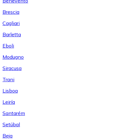
Benevento
Brescia
Cagliari
Barletta
Eboli
Modugno
Siracusa
Trani
Lisboa
Leiría
Santarém
Setúbal
Beja