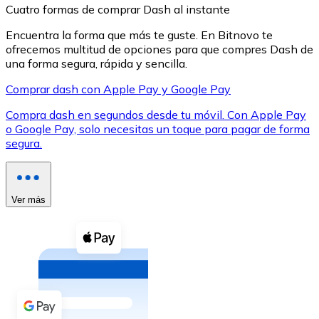
Cuatro formas de comprar Dash al instante
Encuentra la forma que más te guste. En Bitnovo te
ofrecemos multitud de opciones para que compres Dash de
una forma segura, rápida y sencilla.
Comprar dash con Apple Pay y Google Pay
XRP
Compra dash en segundos desde tu móvil. Con Apple Pay
XRP
o Google Pay, solo necesitas un toque para pagar de forma
segura.
Ver todo
Efectivo
Ver más
Compra criptomonedas con efectivo en tu tienda más 
Comprar con efectivo
Transferencia SEPA
Añade fondos a tu cuenta Bitnovo o realiza compras di