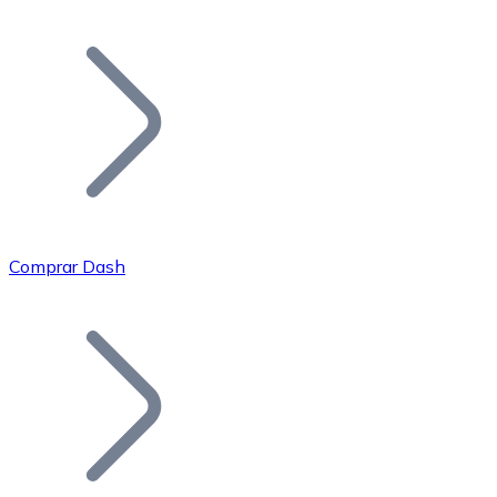
Listar Token
Añade tu proyecto a nuestro ecosistema.
Comprar Dash
Bitcoin
BTC