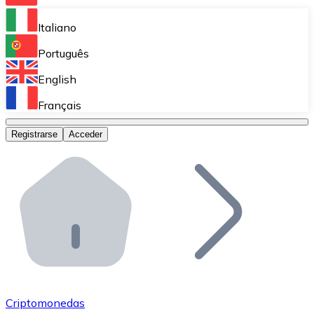
Bitnovo Ramp
Italiano
Integra nuestra solución en tu plataforma.
Português
Bitnovo Giftcards
English
Vende nuestras tarjetas regalo en tu negocio.
Français
Bitnovo OTC
Registrarse
Acceder
Realiza operaciones de gran volumen.
Bitnovo ATM
Integra un ATM Bitnovo en tu negocio y permite que t
Bitnovo API
Integra nuestra API en tu ecosistema.
Conviértete en Distribuidor
Únete a nuestra red de distribuidores.
Criptomonedas