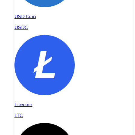
USD Coin
USDC
Litecoin
LTC