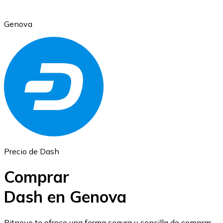
Genova
Ethereum
ETH
Precio de Dash
Comprar
Dash en Genova
USD Coin
Bitnovo te ofrece una forma segura y sencilla de comprar