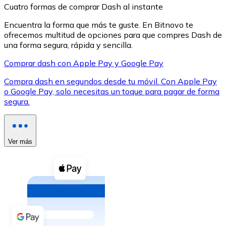
Cuatro formas de comprar Dash al instante
Encuentra la forma que más te guste. En Bitnovo te
ofrecemos multitud de opciones para que compres Dash de
una forma segura, rápida y sencilla.
Comprar dash con Apple Pay y Google Pay
XRP
Compra dash en segundos desde tu móvil. Con Apple Pay
XRP
o Google Pay, solo necesitas un toque para pagar de forma
segura.
Ver todo
Efectivo
Ver más
Compra criptomonedas con efectivo en tu tienda más 
Comprar con efectivo
Transferencia SEPA
Añade fondos a tu cuenta Bitnovo o realiza compras di