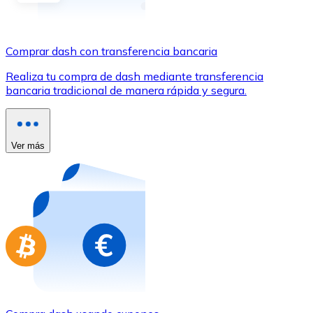
Comprar con Transferencia
Tarjeta de crédito / débito
Comprar dash con transferencia bancaria
Utiliza tarjetas Visa y Mastercard para comprar criptom
Realiza tu compra de dash mediante transferencia
Comprar con tarjeta
bancaria tradicional de manera rápida y segura.
Tienda - Tarjetas regalo
Nuevo
Ver más
Compra tarjetas regalo de tus marcas favoritas con cr
Ir a la tienda de tarjetas regalo