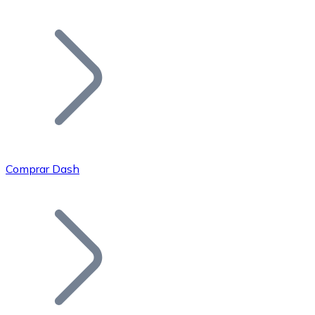
Listar Token
Añade tu proyecto a nuestro ecosistema.
Comprar Dash
Bitcoin
BTC