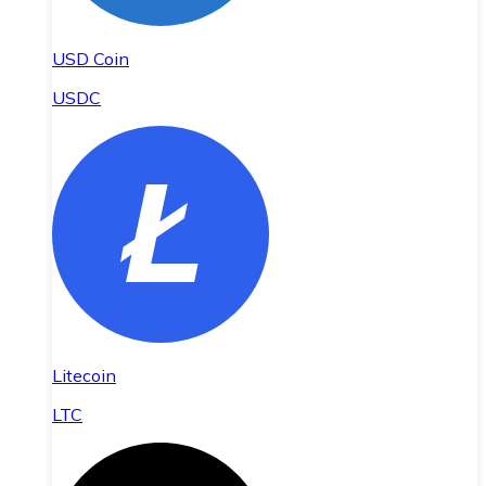
USD Coin
USDC
Litecoin
LTC