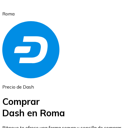
Roma
Ethereum
ETH
Precio de Dash
Comprar
Dash en Roma
USD Coin
Bitnovo te ofrece una forma segura y sencilla de comprar