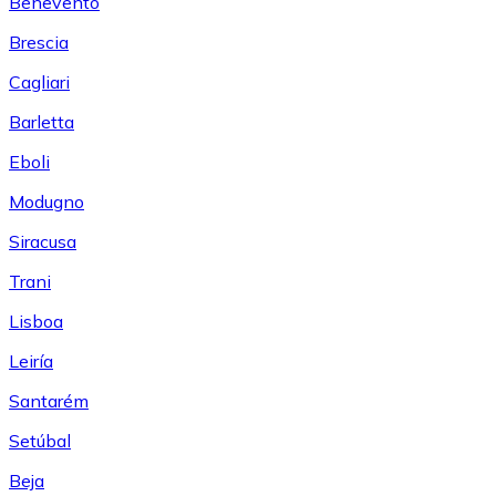
Benevento
Brescia
Cagliari
Barletta
Eboli
Modugno
Siracusa
Trani
Lisboa
Leiría
Santarém
Setúbal
Beja