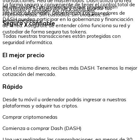
transacciones. Red de masternodos: Dash utiliza una red
La forma segura y conveniente de tener el control total de
de dos niveles con masternodos que proporcionan
Con Bitnovo, tú eliges dónde y cómo guardar tus
tus fondos y proteger tus criptomonedas.
servicios adicionales. Gobernanza: Los poseedores de
criptomonedas. Sin custodios, sin bloqueos, sin
DASH pueden participar en la gobernanza y financiación
complicaciones.
Seguro y confiable
de la red. Asegúrate de entender cómo funciona su red y
custodiar de forma segura tus tokens.
Todas nuestras transacciones están protegidas con
seguridad informática.
El mejor precio
Con el mismo dinero, recibes más DASH. Tenemos la mejor
cotización del mercado.
Rápido
Desde tu móvil u ordenador podrás ingresar a nuestras
plataformas y adquirir tus criptos.
Comprar criptomonedas
Comienza a comprar Dash (DASH)
Una vez realizadas las comprobaciones, en menos de 30