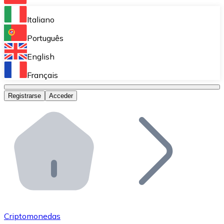
Bitnovo Ramp
Italiano
Integra nuestra solución en tu plataforma.
Português
Bitnovo Giftcards
English
Vende nuestras tarjetas regalo en tu negocio.
Français
Bitnovo OTC
Registrarse
Acceder
Realiza operaciones de gran volumen.
Bitnovo ATM
Integra un ATM Bitnovo en tu negocio y permite que t
Bitnovo API
Integra nuestra API en tu ecosistema.
Conviértete en Distribuidor
Únete a nuestra red de distribuidores.
Criptomonedas