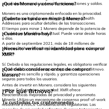
¿Qué es Monero y cómo funciona?
privacidad avanzada que ocultan transacciones y saldos.
Monero es una criptomoneda enfocada en la privacidad.
¿Cuánto se tarda en minar 1 Monero?
Emplea tecnologías como Ring Signatures y Stealth
Addresses para ocultar detalles de las transacciones.
El tiempo para minar 1 Monero depende de la potencia de
¿Cuántos Monero hay?
tu hardware y la dificultad actual. Puede variar desde horas
a días.
A partir de septiembre 2021, más de 18 millones de
¿Necesito verificar mi identidad para comprar
Moneros se han minado, y seguirán creándose más con el
tiempo.
XMR?
Sí. Debido a las regulaciones legales, es obligatorio verificar
¿Qué debo considerar antes de comprar
tu identidad antes de comprar criptomonedas en Bitnovo.
El proceso es sencillo y rápido, y garantiza operaciones
Monero?
seguras para todos los usuarios.
Antes de invertir en Monero, considera los siguientes
¿Por qué Bitnovo?
puntos: Enfocado en privacidad: XMR ofrece
características mejoradas de privacidad y anonimato.
Minería: Utiliza un mecanismo de consenso proof-of-work
Tu custodias tus criptomonedas
resistente a ASICs. Consideraciones regulatorias: Las