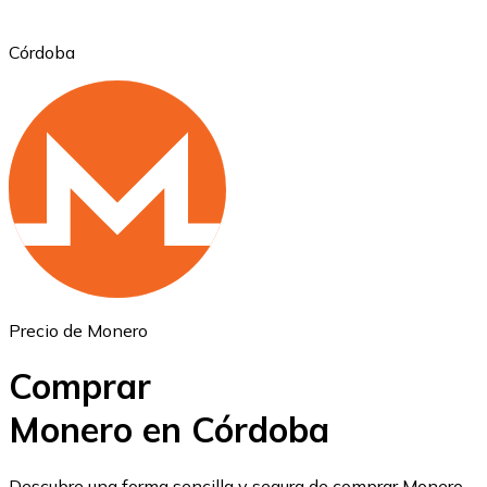
Córdoba
Ethereum
ETH
Precio de Monero
Comprar
Monero en Córdoba
USD Coin
Descubre una forma sencilla y segura de comprar Monero