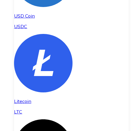
USD Coin
USDC
Litecoin
LTC