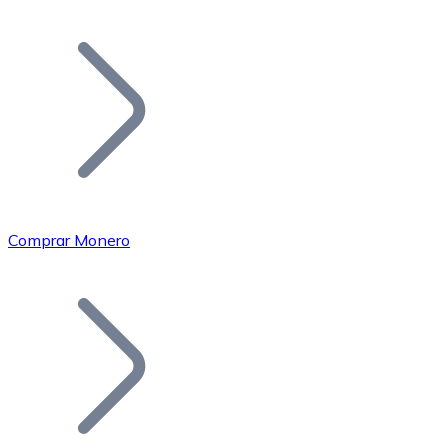
Listar Token
Añade tu proyecto a nuestro ecosistema.
Comprar Monero
Bitcoin
BTC