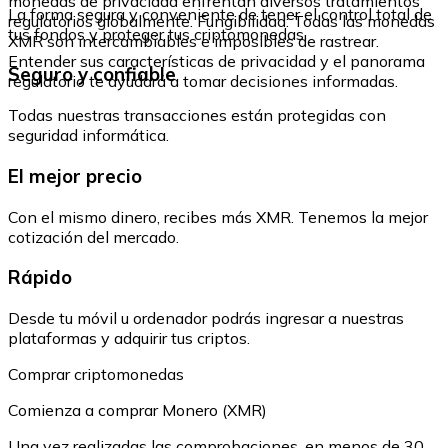
monedas de privacidad enfrentan diversos tratamientos
La forma segura y conveniente de tener el control total de
regulatorios globalmente. Fungibilidad: Todas las monedas
tus fondos y proteger tus criptomonedas.
XMR son intercambiables e imposibles de rastrear.
Entender sus características de privacidad y el panorama
Seguro y confiable
regulatorio te ayudará a tomar decisiones informadas.
Todas nuestras transacciones están protegidas con
seguridad informática.
El mejor precio
Con el mismo dinero, recibes más XMR. Tenemos la mejor
cotización del mercado.
Rápido
Desde tu móvil u ordenador podrás ingresar a nuestras
plataformas y adquirir tus criptos.
Comprar criptomonedas
Comienza a comprar Monero (XMR)
Una vez realizadas las comprobaciones, en menos de 30