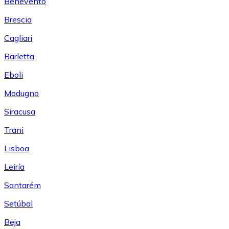
Benevento
Brescia
Cagliari
Barletta
Eboli
Modugno
Siracusa
Trani
Lisboa
Leiría
Santarém
Setúbal
Beja