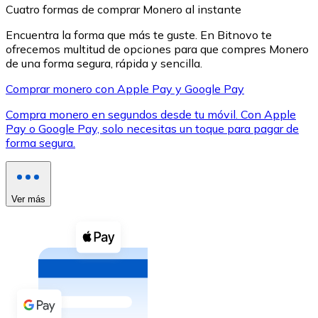
Cuatro formas de comprar Monero al instante
Encuentra la forma que más te guste. En Bitnovo te
ofrecemos multitud de opciones para que compres Monero
de una forma segura, rápida y sencilla.
Comprar monero con Apple Pay y Google Pay
XRP
Compra monero en segundos desde tu móvil. Con Apple
XRP
Pay o Google Pay, solo necesitas un toque para pagar de
forma segura.
Ver todo
Efectivo
Ver más
Compra criptomonedas con efectivo en tu tienda más 
Comprar con efectivo
Transferencia SEPA
Añade fondos a tu cuenta Bitnovo o realiza compras di