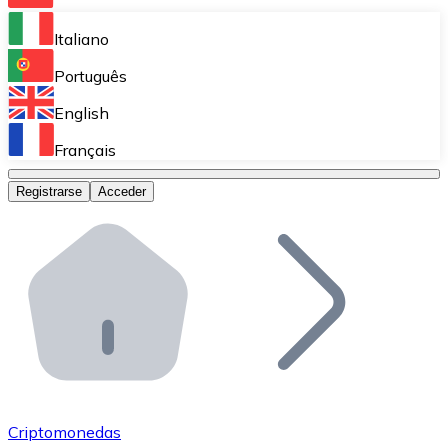
Bitnovo Ramp
Italiano
Integra nuestra solución en tu plataforma.
Português
Bitnovo Giftcards
English
Vende nuestras tarjetas regalo en tu negocio.
Français
Bitnovo OTC
Registrarse
Acceder
Realiza operaciones de gran volumen.
Bitnovo ATM
Integra un ATM Bitnovo en tu negocio y permite que t
Bitnovo API
Integra nuestra API en tu ecosistema.
Conviértete en Distribuidor
Únete a nuestra red de distribuidores.
Criptomonedas