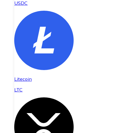
USDC
Litecoin
LTC