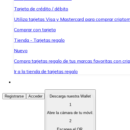
Tarjeta de crédito / débito
Utiliza tarjetas Visa y Mastercard para comprar criptom
Comprar con tarjeta
Tienda - Tarjetas regalo
Nuevo
Compra tarjetas regalo de tus marcas favoritas con cr
Ir a la tienda de tarjetas regalo
Comprar Criptomonedas
Registrarse
Acceder
Descarga nuestra Wallet
1
Compra criptomonedas con diferentes métodos de pag
Abre la cámara de tu móvil.
Vender Criptomonedas
2
Vende tus criptomonedas de forma rápida y segura.
Escanea el QR.