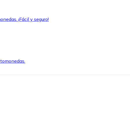
onedas. ¡Fácil y seguro!
iptomonedas.
o.