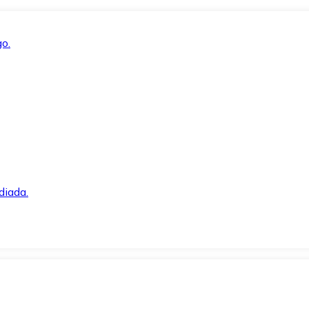
o.
diada.