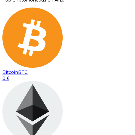
Bitcoin
BTC
0 €