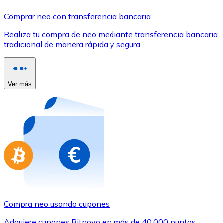
Comprar con Transferencia
Comprar neo con transferencia bancaria
Tarjeta de crédito / débito
Realiza tu compra de neo mediante transferencia bancaria
Utiliza tarjetas Visa y Mastercard para comprar criptom
tradicional de manera rápida y segura.
Comprar con tarjeta
Tienda - Tarjetas regalo
Ver más
Nuevo
Compra tarjetas regalo de tus marcas favoritas con cr
Ir a la tienda de tarjetas regalo
Compra neo usando cupones
Adquiere cupones Bitnovo en más de 40.000 puntos