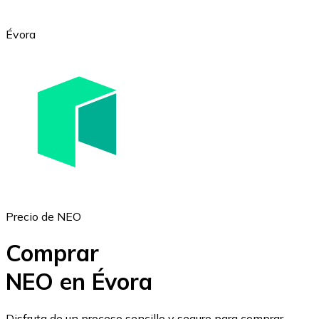
Évora
Ethereum
ETH
Precio de NEO
Comprar
NEO en Évora
USD Coin
Disfruta de un proceso sencillo y seguro para comprar,