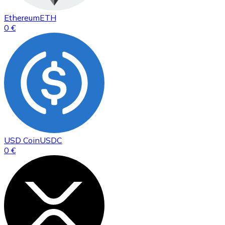
Ethereum
ETH
0 €
USD Coin
USDC
0 €