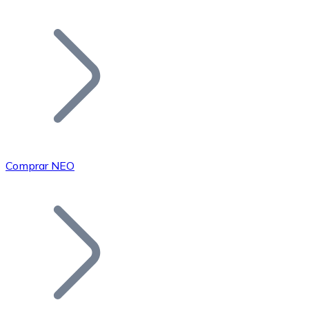
Listar Token
Añade tu proyecto a nuestro ecosistema.
Comprar NEO
Bitcoin
BTC