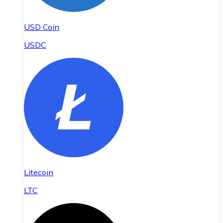
USD Coin
USDC
Litecoin
LTC