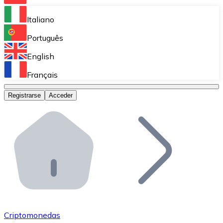
Bitnovo Ramp
Italiano
Integra nuestra solución en tu plataforma.
Português
Bitnovo Giftcards
English
Vende nuestras tarjetas regalo en tu negocio.
Français
Bitnovo OTC
Registrarse
Acceder
Realiza operaciones de gran volumen.
Bitnovo ATM
Integra un ATM Bitnovo en tu negocio y permite que t
Bitnovo API
Integra nuestra API en tu ecosistema.
Conviértete en Distribuidor
Únete a nuestra red de distribuidores.
Criptomonedas