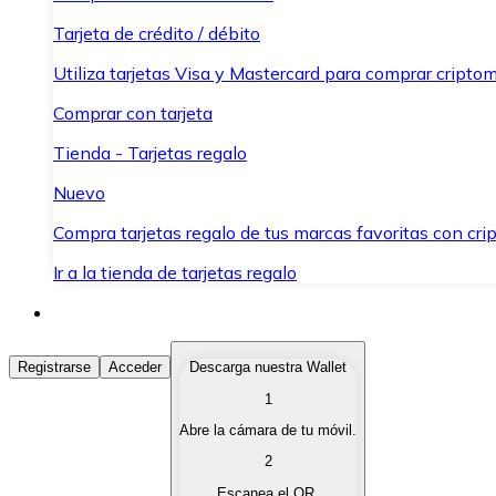
Tarjeta de crédito / débito
Utiliza tarjetas Visa y Mastercard para comprar criptom
Comprar con tarjeta
Tienda - Tarjetas regalo
Nuevo
Compra tarjetas regalo de tus marcas favoritas con cr
Ir a la tienda de tarjetas regalo
Comprar Criptomonedas
Registrarse
Acceder
Descarga nuestra Wallet
1
Compra criptomonedas con diferentes métodos de pag
Abre la cámara de tu móvil.
Vender Criptomonedas
2
Vende tus criptomonedas de forma rápida y segura.
Escanea el QR.