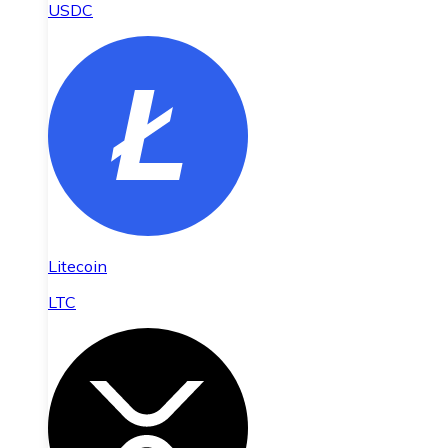
USDC
Litecoin
LTC