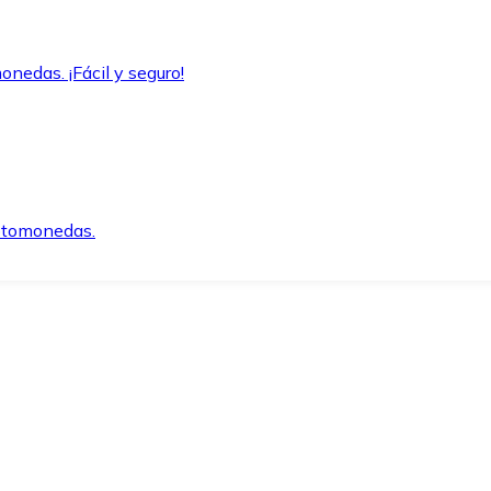
onedas. ¡Fácil y seguro!
iptomonedas.
o.