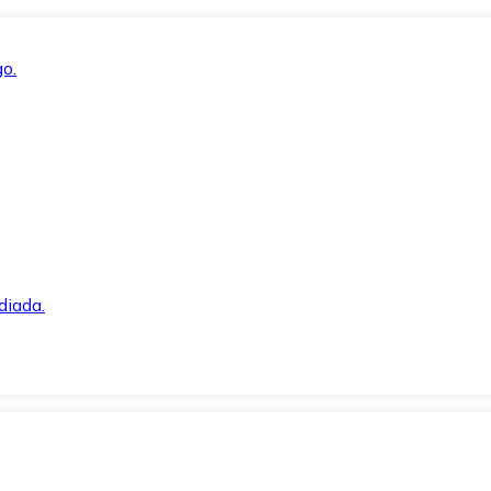
o.
diada.