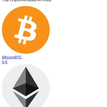
Bitcoin
BTC
0 €