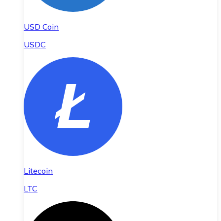
USD Coin
USDC
Litecoin
LTC