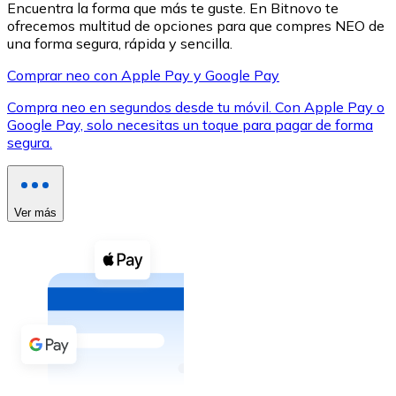
Encuentra la forma que más te guste. En Bitnovo te
ofrecemos multitud de opciones para que compres NEO de
una forma segura, rápida y sencilla.
Comprar neo con Apple Pay y Google Pay
Compra neo en segundos desde tu móvil. Con Apple Pay o
XRP
Google Pay, solo necesitas un toque para pagar de forma
segura.
XRP
Ver más
Ver todo
Efectivo
Compra criptomonedas con efectivo en tu tienda más 
Comprar con efectivo
Transferencia SEPA
Añade fondos a tu cuenta Bitnovo o realiza compras di