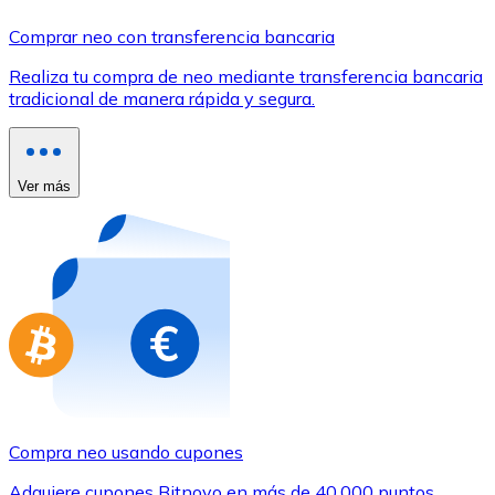
Comprar con Transferencia
Comprar neo con transferencia bancaria
Tarjeta de crédito / débito
Realiza tu compra de neo mediante transferencia bancaria
Utiliza tarjetas Visa y Mastercard para comprar criptom
tradicional de manera rápida y segura.
Comprar con tarjeta
Tienda - Tarjetas regalo
Ver más
Nuevo
Compra tarjetas regalo de tus marcas favoritas con cr
Ir a la tienda de tarjetas regalo
Compra neo usando cupones
Adquiere cupones Bitnovo en más de 40.000 puntos