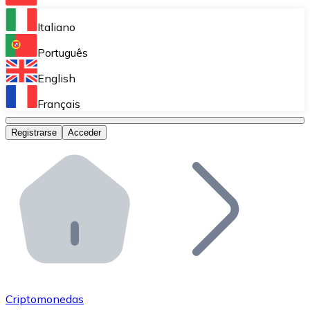
Bitnovo Ramp
Italiano
Integra nuestra solución en tu plataforma.
Português
Bitnovo Giftcards
English
Vende nuestras tarjetas regalo en tu negocio.
Français
Bitnovo OTC
Registrarse
Acceder
Realiza operaciones de gran volumen.
Bitnovo ATM
Integra un ATM Bitnovo en tu negocio y permite que t
Bitnovo API
Integra nuestra API en tu ecosistema.
Conviértete en Distribuidor
Únete a nuestra red de distribuidores.
Criptomonedas