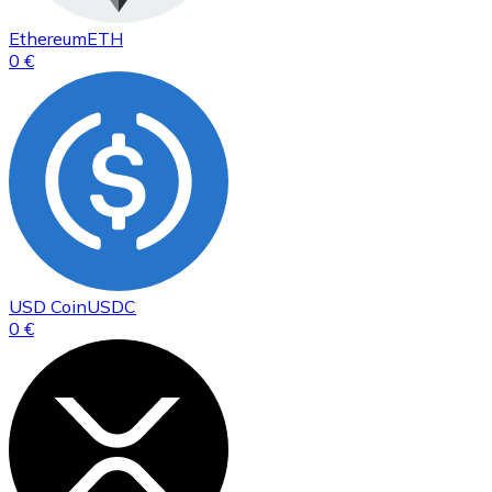
Ethereum
ETH
0 €
USD Coin
USDC
0 €