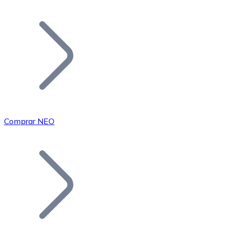
Listar Token
Añade tu proyecto a nuestro ecosistema.
Comprar NEO
Bitcoin
BTC