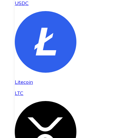
USDC
Litecoin
LTC