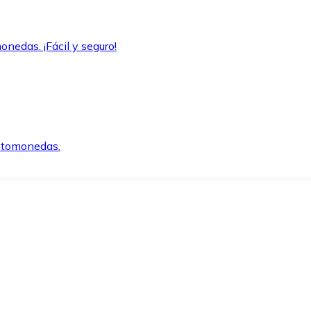
onedas. ¡Fácil y seguro!
iptomonedas.
o.