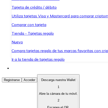
Tarjeta de crédito / débito
Utiliza tarjetas Visa y Mastercard para comprar criptom
Comprar con tarjeta
Tienda - Tarjetas regalo
Nuevo
Compra tarjetas regalo de tus marcas favoritas con cr
Ir a la tienda de tarjetas regalo
Comprar Criptomonedas
Registrarse
Acceder
Descarga nuestra Wallet
1
Compra criptomonedas con diferentes métodos de pag
Abre la cámara de tu móvil.
Vender Criptomonedas
2
Vende tus criptomonedas de forma rápida y segura.
Escanea el QR.