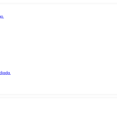
o.
diada.