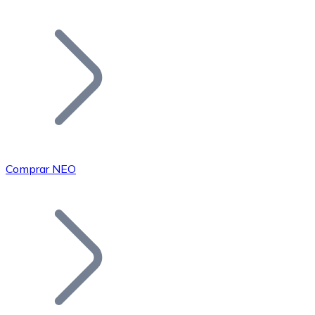
Listar Token
Añade tu proyecto a nuestro ecosistema.
Comprar NEO
Bitcoin
BTC