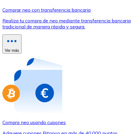
Comprar con Transferencia
Comprar neo con transferencia bancaria
Tarjeta de crédito / débito
Realiza tu compra de neo mediante transferencia bancaria
Utiliza tarjetas Visa y Mastercard para comprar criptom
tradicional de manera rápida y segura.
Comprar con tarjeta
Tienda - Tarjetas regalo
Ver más
Nuevo
Compra tarjetas regalo de tus marcas favoritas con cr
Ir a la tienda de tarjetas regalo
Compra neo usando cupones
Adquiere cupones Bitnovo en más de 40.000 puntos