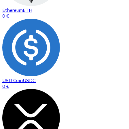
Ethereum
ETH
0 €
USD Coin
USDC
0 €