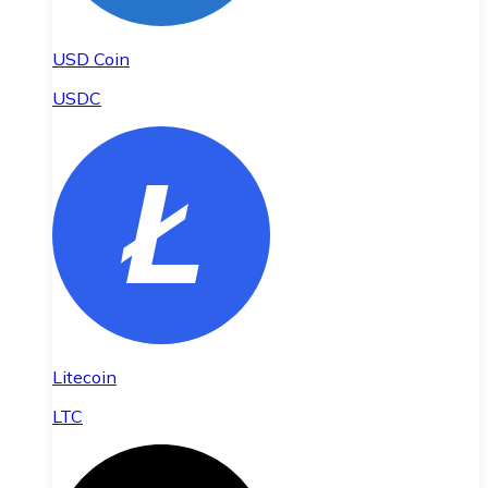
USD Coin
USDC
Litecoin
LTC