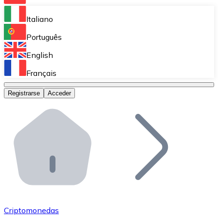
Bitnovo Ramp
Italiano
Integra nuestra solución en tu plataforma.
Português
Bitnovo Giftcards
English
Vende nuestras tarjetas regalo en tu negocio.
Français
Bitnovo OTC
Registrarse
Acceder
Realiza operaciones de gran volumen.
Bitnovo ATM
Integra un ATM Bitnovo en tu negocio y permite que t
Bitnovo API
Integra nuestra API en tu ecosistema.
Conviértete en Distribuidor
Únete a nuestra red de distribuidores.
Criptomonedas