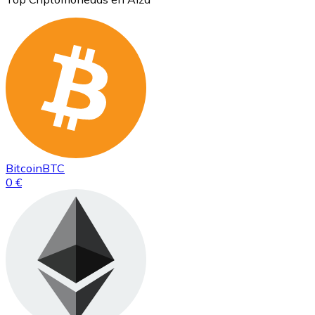
Bitcoin
BTC
0 €