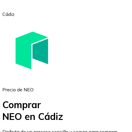
Cádiz
Ethereum
ETH
Precio de NEO
Comprar
NEO en Cádiz
USD Coin
Disfruta de un proceso sencillo y seguro para comprar,