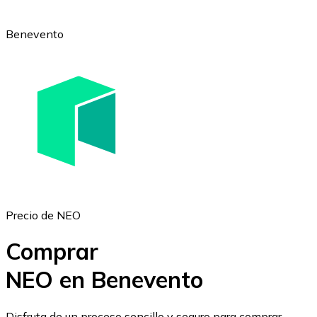
Benevento
Ethereum
ETH
Precio de NEO
Comprar
NEO en Benevento
USD Coin
Disfruta de un proceso sencillo y seguro para comprar,