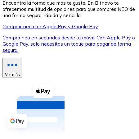
Encuentra la forma que más te guste. En Bitnovo te
ofrecemos multitud de opciones para que compres NEO de
una forma segura, rápida y sencilla.
Comprar neo con Apple Pay y Google Pay
Compra neo en segundos desde tu móvil. Con Apple Pay o
XRP
Google Pay, solo necesitas un toque para pagar de forma
segura.
XRP
Ver más
Ver todo
Efectivo
Compra criptomonedas con efectivo en tu tienda más 
Comprar con efectivo
Transferencia SEPA
Añade fondos a tu cuenta Bitnovo o realiza compras di