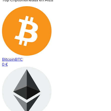
Bitcoin
BTC
0 €