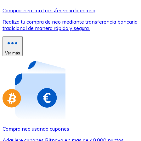
Comprar con Transferencia
Comprar neo con transferencia bancaria
Tarjeta de crédito / débito
Realiza tu compra de neo mediante transferencia bancaria
Utiliza tarjetas Visa y Mastercard para comprar criptom
tradicional de manera rápida y segura.
Comprar con tarjeta
Tienda - Tarjetas regalo
Ver más
Nuevo
Compra tarjetas regalo de tus marcas favoritas con cr
Ir a la tienda de tarjetas regalo
Compra neo usando cupones
Adquiere cupones Bitnovo en más de 40.000 puntos