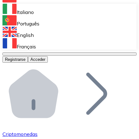
Bitnovo Ramp
Italiano
Integra nuestra solución en tu plataforma.
Português
Bitnovo Giftcards
English
Vende nuestras tarjetas regalo en tu negocio.
Français
Bitnovo OTC
Registrarse
Acceder
Realiza operaciones de gran volumen.
Bitnovo ATM
Integra un ATM Bitnovo en tu negocio y permite que t
Bitnovo API
Integra nuestra API en tu ecosistema.
Conviértete en Distribuidor
Únete a nuestra red de distribuidores.
Criptomonedas