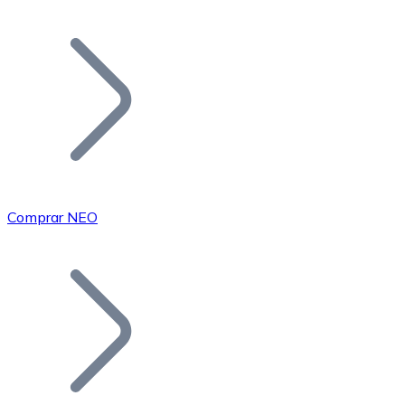
Listar Token
Añade tu proyecto a nuestro ecosistema.
Comprar NEO
Bitcoin
BTC