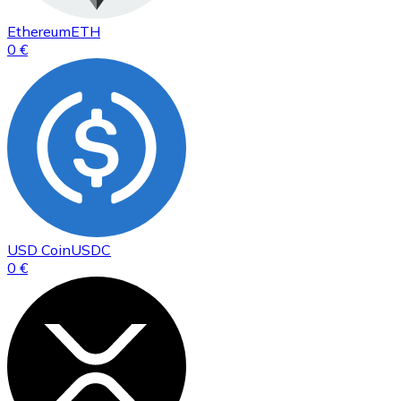
Ethereum
ETH
0 €
USD Coin
USDC
0 €