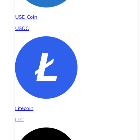
USD Coin
USDC
Litecoin
LTC