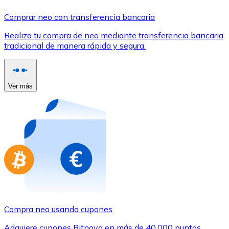
Comprar con Transferencia
Comprar neo con transferencia bancaria
Tarjeta de crédito / débito
Realiza tu compra de neo mediante transferencia bancaria
Utiliza tarjetas Visa y Mastercard para comprar criptom
tradicional de manera rápida y segura.
Comprar con tarjeta
Tienda - Tarjetas regalo
Ver más
Nuevo
Compra tarjetas regalo de tus marcas favoritas con cr
Ir a la tienda de tarjetas regalo
Compra neo usando cupones
Adquiere cupones Bitnovo en más de 40.000 puntos