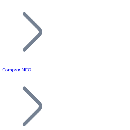
Listar Token
Añade tu proyecto a nuestro ecosistema.
Comprar NEO
Bitcoin
BTC