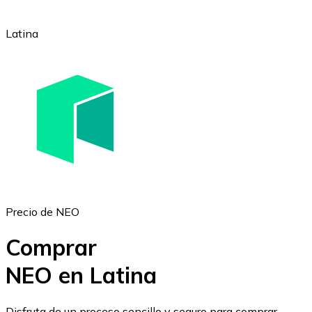
Latina
Ethereum
ETH
Precio de NEO
Comprar
NEO en Latina
USD Coin
Disfruta de un proceso sencillo y seguro para comprar,