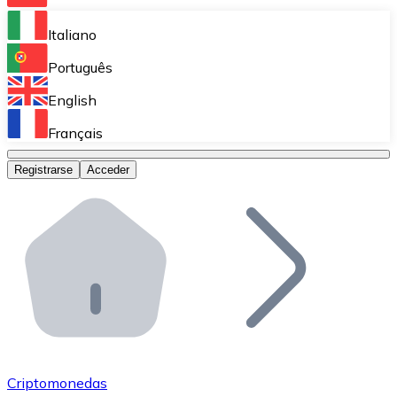
Bitnovo Ramp
Italiano
Integra nuestra solución en tu plataforma.
Português
Bitnovo Giftcards
English
Vende nuestras tarjetas regalo en tu negocio.
Français
Bitnovo OTC
Registrarse
Acceder
Realiza operaciones de gran volumen.
Bitnovo ATM
Integra un ATM Bitnovo en tu negocio y permite que t
Bitnovo API
Integra nuestra API en tu ecosistema.
Conviértete en Distribuidor
Únete a nuestra red de distribuidores.
Criptomonedas