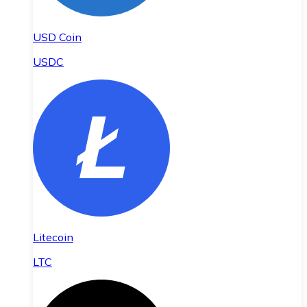
USD Coin
USDC
Litecoin
LTC