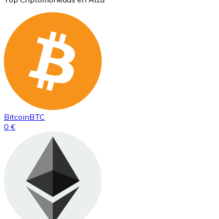
Bitcoin
BTC
0 €