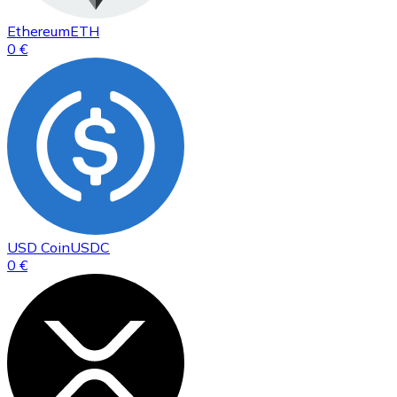
Ethereum
ETH
0 €
USD Coin
USDC
0 €