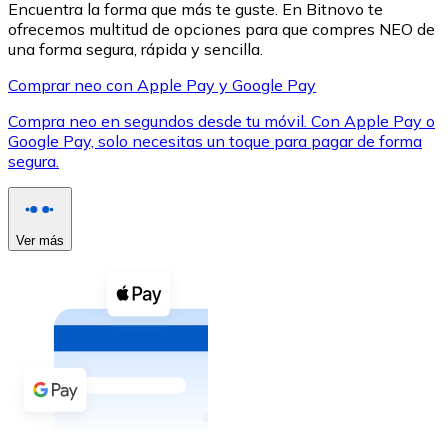
Encuentra la forma que más te guste. En Bitnovo te
ofrecemos multitud de opciones para que compres NEO de
una forma segura, rápida y sencilla.
Comprar neo con Apple Pay y Google Pay
Compra neo en segundos desde tu móvil. Con Apple Pay o
XRP
Google Pay, solo necesitas un toque para pagar de forma
segura.
XRP
Ver más
Ver todo
Efectivo
Compra criptomonedas con efectivo en tu tienda más 
Comprar con efectivo
Transferencia SEPA
Añade fondos a tu cuenta Bitnovo o realiza compras di