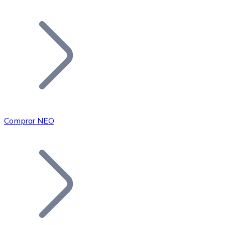
Listar Token
Añade tu proyecto a nuestro ecosistema.
Comprar NEO
Bitcoin
BTC