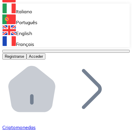
Bitnovo Ramp
Italiano
Integra nuestra solución en tu plataforma.
Português
Bitnovo Giftcards
English
Vende nuestras tarjetas regalo en tu negocio.
Français
Bitnovo OTC
Registrarse
Acceder
Realiza operaciones de gran volumen.
Bitnovo ATM
Integra un ATM Bitnovo en tu negocio y permite que t
Bitnovo API
Integra nuestra API en tu ecosistema.
Conviértete en Distribuidor
Únete a nuestra red de distribuidores.
Criptomonedas