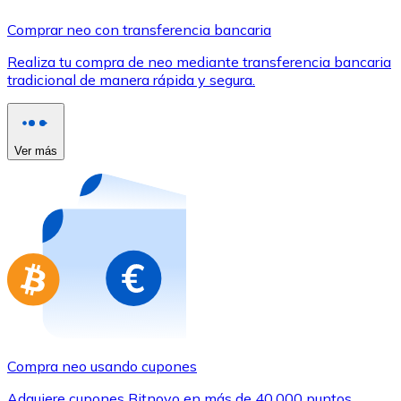
Comprar con Transferencia
Comprar neo con transferencia bancaria
Tarjeta de crédito / débito
Realiza tu compra de neo mediante transferencia bancaria
Utiliza tarjetas Visa y Mastercard para comprar criptom
tradicional de manera rápida y segura.
Comprar con tarjeta
Tienda - Tarjetas regalo
Ver más
Nuevo
Compra tarjetas regalo de tus marcas favoritas con cr
Ir a la tienda de tarjetas regalo
Compra neo usando cupones
Adquiere cupones Bitnovo en más de 40.000 puntos