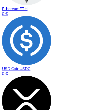
Ethereum
ETH
0 €
USD Coin
USDC
0 €