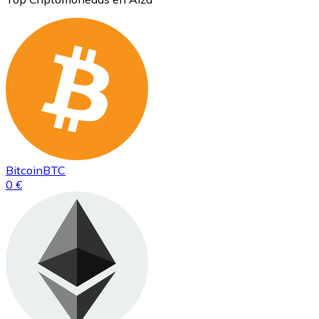
Bitcoin
BTC
0 €