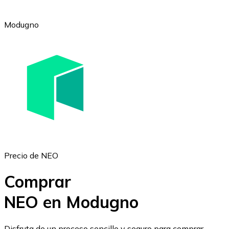
Modugno
Ethereum
ETH
Precio de NEO
Comprar
NEO en Modugno
USD Coin
Disfruta de un proceso sencillo y seguro para comprar,