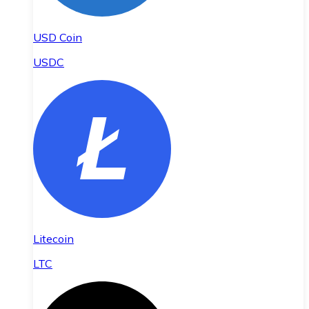
USD Coin
USDC
Litecoin
LTC