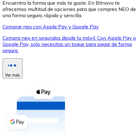
Encuentra la forma que más te guste. En Bitnovo te
ofrecemos multitud de opciones para que compres NEO de
una forma segura, rápida y sencilla.
Comprar neo con Apple Pay y Google Pay
Compra neo en segundos desde tu móvil. Con Apple Pay o
XRP
Google Pay, solo necesitas un toque para pagar de forma
segura.
XRP
Ver más
Ver todo
Efectivo
Compra criptomonedas con efectivo en tu tienda más 
Comprar con efectivo
Transferencia SEPA
Añade fondos a tu cuenta Bitnovo o realiza compras di