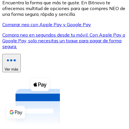
Encuentra la forma que más te guste. En Bitnovo te
ofrecemos multitud de opciones para que compres NEO de
una forma segura, rápida y sencilla.
Comprar neo con Apple Pay y Google Pay
Compra neo en segundos desde tu móvil. Con Apple Pay o
XRP
Google Pay, solo necesitas un toque para pagar de forma
segura.
XRP
Ver más
Ver todo
Efectivo
Compra criptomonedas con efectivo en tu tienda más 
Comprar con efectivo
Transferencia SEPA
Añade fondos a tu cuenta Bitnovo o realiza compras di