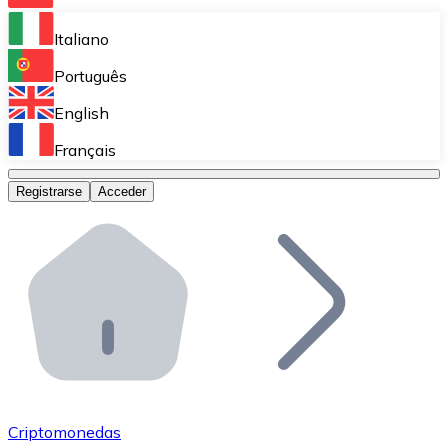
Bitnovo Ramp
Italiano
Integra nuestra solución en tu plataforma.
Português
Bitnovo Giftcards
English
Vende nuestras tarjetas regalo en tu negocio.
Français
Bitnovo OTC
Registrarse
Acceder
Realiza operaciones de gran volumen.
Bitnovo ATM
Integra un ATM Bitnovo en tu negocio y permite que t
Bitnovo API
Integra nuestra API en tu ecosistema.
Conviértete en Distribuidor
Únete a nuestra red de distribuidores.
Criptomonedas