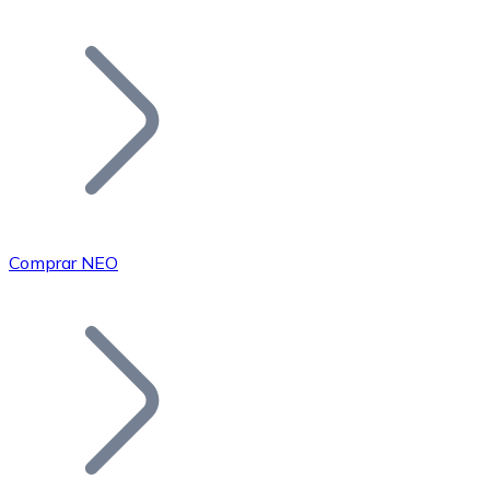
Listar Token
Añade tu proyecto a nuestro ecosistema.
Comprar NEO
Bitcoin
BTC