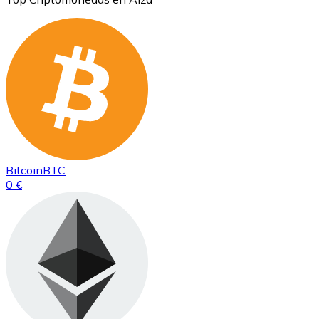
Bitcoin
BTC
0 €