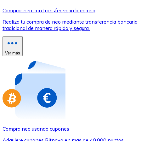
Comprar con Transferencia
Comprar neo con transferencia bancaria
Tarjeta de crédito / débito
Realiza tu compra de neo mediante transferencia bancaria
Utiliza tarjetas Visa y Mastercard para comprar criptom
tradicional de manera rápida y segura.
Comprar con tarjeta
Tienda - Tarjetas regalo
Ver más
Nuevo
Compra tarjetas regalo de tus marcas favoritas con cr
Ir a la tienda de tarjetas regalo
Compra neo usando cupones
Adquiere cupones Bitnovo en más de 40.000 puntos