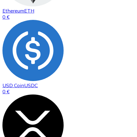
Ethereum
ETH
0 €
USD Coin
USDC
0 €