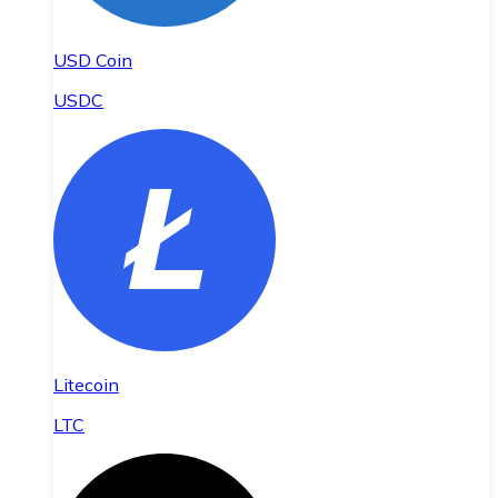
USD Coin
USDC
Litecoin
LTC