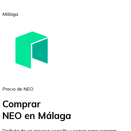
Málaga
Ethereum
ETH
Precio de NEO
Comprar
NEO en Málaga
USD Coin
Disfruta de un proceso sencillo y seguro para comprar,