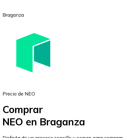
Braganza
Ethereum
ETH
Precio de NEO
Comprar
NEO en Braganza
USD Coin
Disfruta de un proceso sencillo y seguro para comprar,