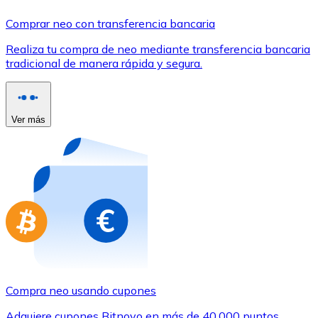
Comprar con Transferencia
Comprar neo con transferencia bancaria
Tarjeta de crédito / débito
Realiza tu compra de neo mediante transferencia bancaria
Utiliza tarjetas Visa y Mastercard para comprar criptom
tradicional de manera rápida y segura.
Comprar con tarjeta
Tienda - Tarjetas regalo
Ver más
Nuevo
Compra tarjetas regalo de tus marcas favoritas con cr
Ir a la tienda de tarjetas regalo
Compra neo usando cupones
Adquiere cupones Bitnovo en más de 40.000 puntos