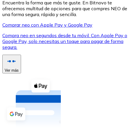
Encuentra la forma que más te guste. En Bitnovo te
ofrecemos multitud de opciones para que compres NEO de
una forma segura, rápida y sencilla.
Comprar neo con Apple Pay y Google Pay
Compra neo en segundos desde tu móvil. Con Apple Pay o
XRP
Google Pay, solo necesitas un toque para pagar de forma
segura.
XRP
Ver más
Ver todo
Efectivo
Compra criptomonedas con efectivo en tu tienda más 
Comprar con efectivo
Transferencia SEPA
Añade fondos a tu cuenta Bitnovo o realiza compras di