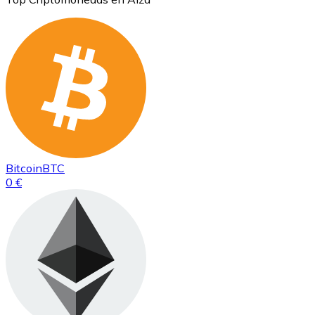
Bitcoin
BTC
0 €