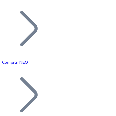
Listar Token
Añade tu proyecto a nuestro ecosistema.
Comprar NEO
Bitcoin
BTC