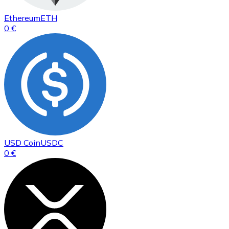
Ethereum
ETH
0 €
USD Coin
USDC
0 €