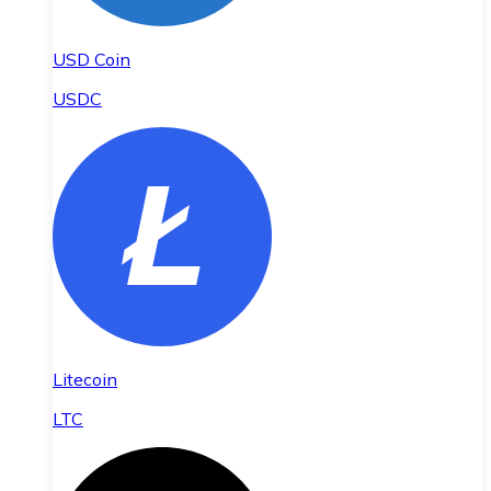
USD Coin
USDC
Litecoin
LTC