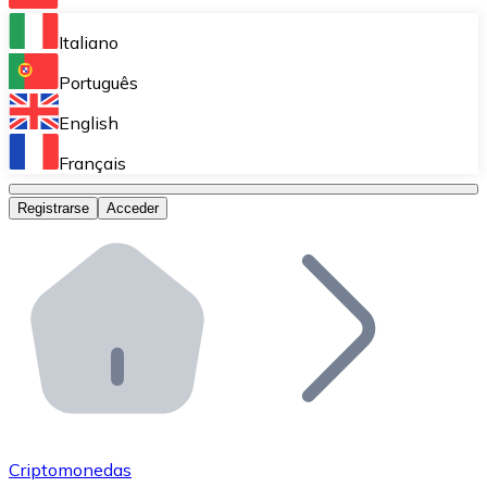
Bitnovo Ramp
Italiano
Integra nuestra solución en tu plataforma.
Português
Bitnovo Giftcards
English
Vende nuestras tarjetas regalo en tu negocio.
Français
Bitnovo OTC
Registrarse
Acceder
Realiza operaciones de gran volumen.
Bitnovo ATM
Integra un ATM Bitnovo en tu negocio y permite que t
Bitnovo API
Integra nuestra API en tu ecosistema.
Conviértete en Distribuidor
Únete a nuestra red de distribuidores.
Criptomonedas