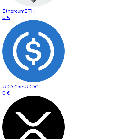
Ethereum
ETH
0 €
USD Coin
USDC
0 €