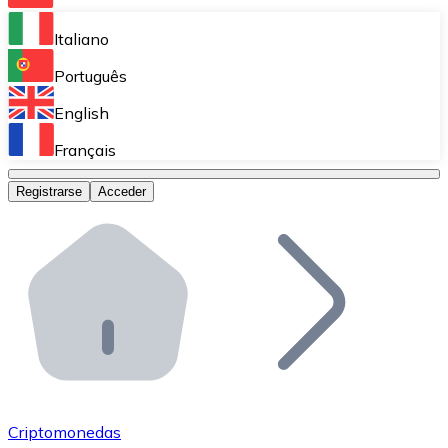
Bitnovo Ramp
Italiano
Integra nuestra solución en tu plataforma.
Português
Bitnovo Giftcards
English
Vende nuestras tarjetas regalo en tu negocio.
Français
Bitnovo OTC
Registrarse
Acceder
Realiza operaciones de gran volumen.
Bitnovo ATM
Integra un ATM Bitnovo en tu negocio y permite que t
Bitnovo API
Integra nuestra API en tu ecosistema.
Conviértete en Distribuidor
Únete a nuestra red de distribuidores.
Criptomonedas