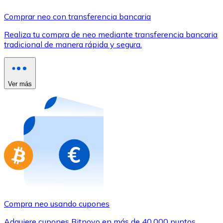
Comprar con Transferencia
Comprar neo con transferencia bancaria
Tarjeta de crédito / débito
Realiza tu compra de neo mediante transferencia bancaria
Utiliza tarjetas Visa y Mastercard para comprar criptom
tradicional de manera rápida y segura.
Comprar con tarjeta
Tienda - Tarjetas regalo
Ver más
Nuevo
Compra tarjetas regalo de tus marcas favoritas con cr
Ir a la tienda de tarjetas regalo
Compra neo usando cupones
Adquiere cupones Bitnovo en más de 40.000 puntos