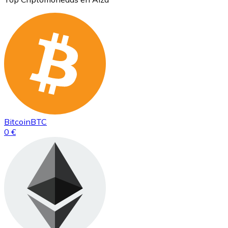
Bitcoin
BTC
0 €