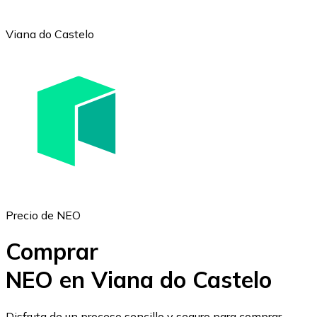
Viana do Castelo
Ethereum
ETH
Precio de NEO
Comprar
NEO en Viana do Castelo
USD Coin
Disfruta de un proceso sencillo y seguro para comprar,