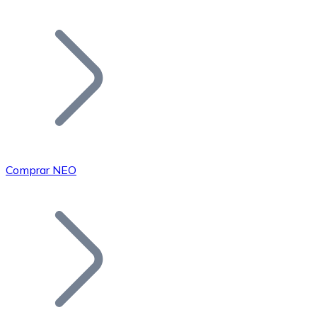
Listar Token
Añade tu proyecto a nuestro ecosistema.
Comprar NEO
Bitcoin
BTC