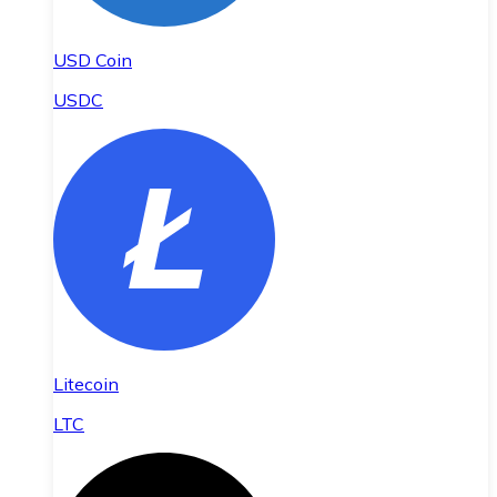
USD Coin
USDC
Litecoin
LTC