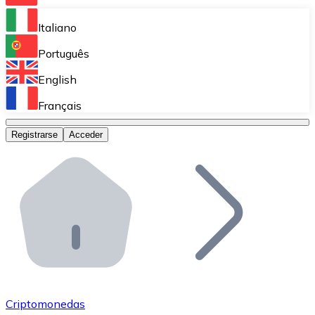
Bitnovo Ramp
Italiano
Integra nuestra solución en tu plataforma.
Português
Bitnovo Giftcards
English
Vende nuestras tarjetas regalo en tu negocio.
Français
Bitnovo OTC
Registrarse
Acceder
Realiza operaciones de gran volumen.
Bitnovo ATM
Integra un ATM Bitnovo en tu negocio y permite que t
Bitnovo API
Integra nuestra API en tu ecosistema.
Conviértete en Distribuidor
Únete a nuestra red de distribuidores.
Criptomonedas