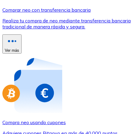
Comprar con Transferencia
Comprar neo con transferencia bancaria
Tarjeta de crédito / débito
Realiza tu compra de neo mediante transferencia bancaria
Utiliza tarjetas Visa y Mastercard para comprar criptom
tradicional de manera rápida y segura.
Comprar con tarjeta
Tienda - Tarjetas regalo
Ver más
Nuevo
Compra tarjetas regalo de tus marcas favoritas con cr
Ir a la tienda de tarjetas regalo
Compra neo usando cupones
Adquiere cupones Bitnovo en más de 40.000 puntos