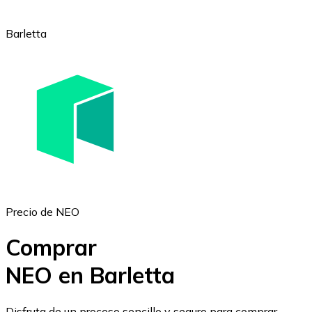
Barletta
Ethereum
ETH
Precio de NEO
Comprar
NEO en Barletta
USD Coin
Disfruta de un proceso sencillo y seguro para comprar,