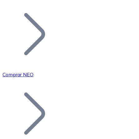
Listar Token
Añade tu proyecto a nuestro ecosistema.
Comprar NEO
Bitcoin
BTC