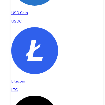
USD Coin
USDC
Litecoin
LTC