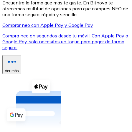
Encuentra la forma que más te guste. En Bitnovo te
ofrecemos multitud de opciones para que compres NEO de
una forma segura, rápida y sencilla.
Comprar neo con Apple Pay y Google Pay
Compra neo en segundos desde tu móvil. Con Apple Pay o
XRP
Google Pay, solo necesitas un toque para pagar de forma
segura.
XRP
Ver más
Ver todo
Efectivo
Compra criptomonedas con efectivo en tu tienda más 
Comprar con efectivo
Transferencia SEPA
Añade fondos a tu cuenta Bitnovo o realiza compras di