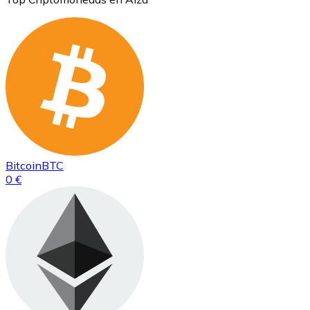
Bitcoin
BTC
0 €