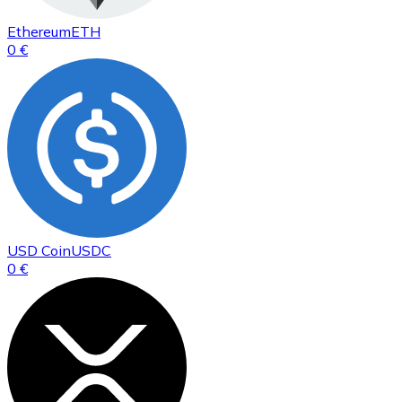
Ethereum
ETH
0 €
USD Coin
USDC
0 €