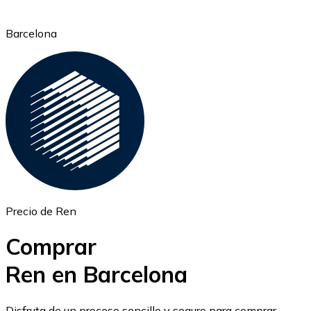
Barcelona
Ethereum
ETH
Precio de Ren
Comprar
Ren en Barcelona
USD Coin
Disfruta de un proceso sencillo y seguro para comprar,