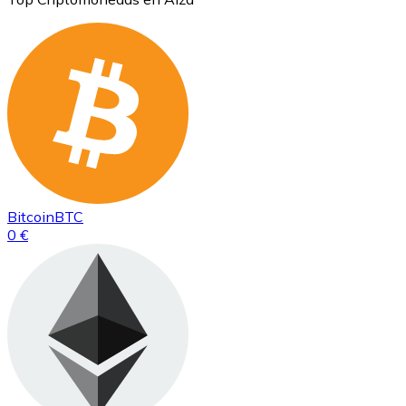
Bitcoin
BTC
0 €