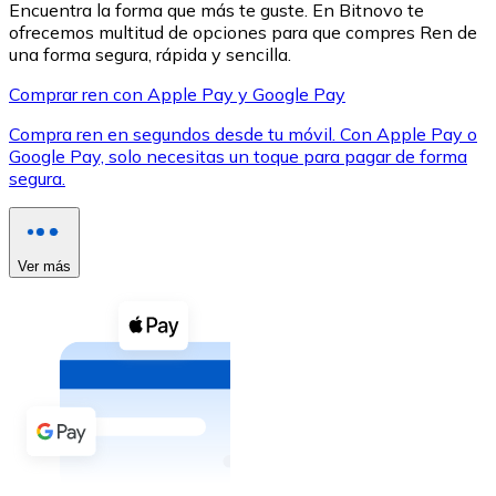
Encuentra la forma que más te guste. En Bitnovo te
ofrecemos multitud de opciones para que compres Ren de
una forma segura, rápida y sencilla.
Comprar ren con Apple Pay y Google Pay
Compra ren en segundos desde tu móvil. Con Apple Pay o
XRP
Google Pay, solo necesitas un toque para pagar de forma
segura.
XRP
Ver más
Ver todo
Efectivo
Compra criptomonedas con efectivo en tu tienda más 
Comprar con efectivo
Transferencia SEPA
Añade fondos a tu cuenta Bitnovo o realiza compras di