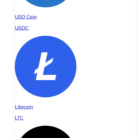
USD Coin
USDC
Litecoin
LTC