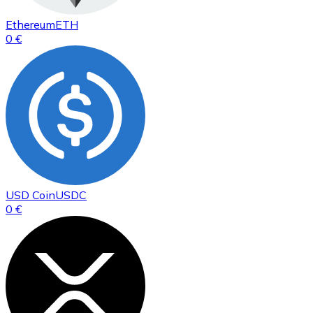
Ethereum
ETH
0 €
USD Coin
USDC
0 €