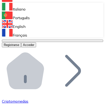
Bitnovo Ramp
Italiano
Integra nuestra solución en tu plataforma.
Português
Bitnovo Giftcards
English
Vende nuestras tarjetas regalo en tu negocio.
Français
Bitnovo OTC
Registrarse
Acceder
Realiza operaciones de gran volumen.
Bitnovo ATM
Integra un ATM Bitnovo en tu negocio y permite que t
Bitnovo API
Integra nuestra API en tu ecosistema.
Conviértete en Distribuidor
Únete a nuestra red de distribuidores.
Criptomonedas