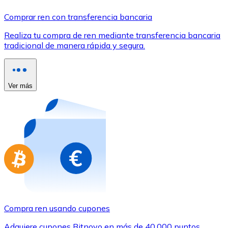
Comprar con Transferencia
Comprar ren con transferencia bancaria
Tarjeta de crédito / débito
Realiza tu compra de ren mediante transferencia bancaria
Utiliza tarjetas Visa y Mastercard para comprar criptom
tradicional de manera rápida y segura.
Comprar con tarjeta
Tienda - Tarjetas regalo
Ver más
Nuevo
Compra tarjetas regalo de tus marcas favoritas con cr
Ir a la tienda de tarjetas regalo
Compra ren usando cupones
Adquiere cupones Bitnovo en más de 40.000 puntos