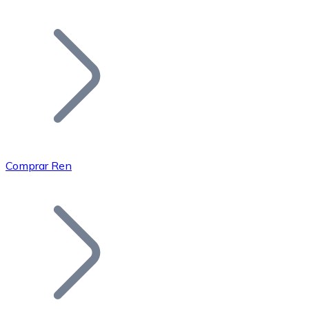
Listar Token
Añade tu proyecto a nuestro ecosistema.
Comprar Ren
Bitcoin
BTC