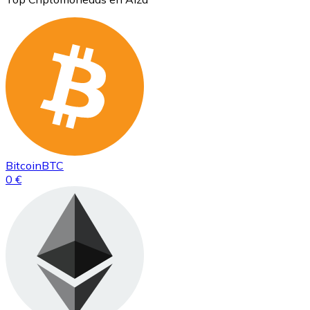
Bitcoin
BTC
0 €