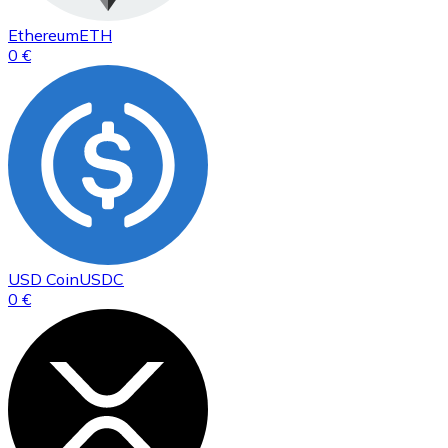
Ethereum
ETH
0 €
USD Coin
USDC
0 €