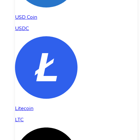
USD Coin
USDC
Litecoin
LTC