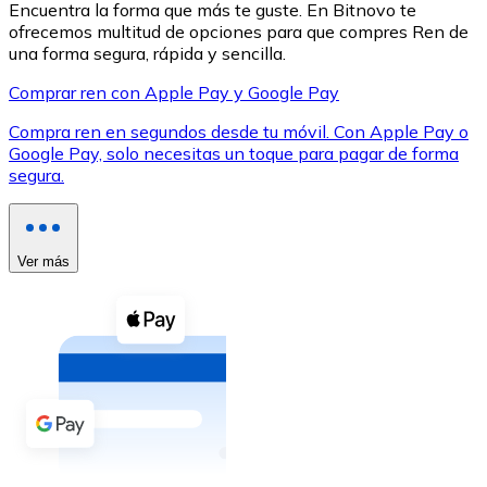
Encuentra la forma que más te guste. En Bitnovo te
ofrecemos multitud de opciones para que compres Ren de
una forma segura, rápida y sencilla.
Comprar ren con Apple Pay y Google Pay
Compra ren en segundos desde tu móvil. Con Apple Pay o
XRP
Google Pay, solo necesitas un toque para pagar de forma
segura.
XRP
Ver más
Ver todo
Efectivo
Compra criptomonedas con efectivo en tu tienda más 
Comprar con efectivo
Transferencia SEPA
Añade fondos a tu cuenta Bitnovo o realiza compras di