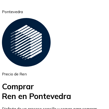
Pontevedra
Ethereum
ETH
Precio de Ren
Comprar
Ren en Pontevedra
USD Coin
Disfruta de un proceso sencillo y seguro para comprar,