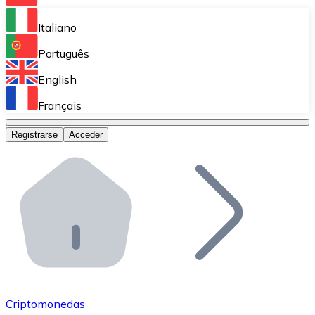
Bitnovo Ramp
Italiano
Integra nuestra solución en tu plataforma.
Português
Bitnovo Giftcards
English
Vende nuestras tarjetas regalo en tu negocio.
Français
Bitnovo OTC
Registrarse
Acceder
Realiza operaciones de gran volumen.
Bitnovo ATM
Integra un ATM Bitnovo en tu negocio y permite que t
Bitnovo API
Integra nuestra API en tu ecosistema.
Conviértete en Distribuidor
Únete a nuestra red de distribuidores.
Criptomonedas