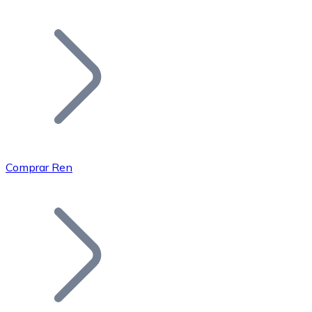
Listar Token
Añade tu proyecto a nuestro ecosistema.
Comprar Ren
Bitcoin
BTC