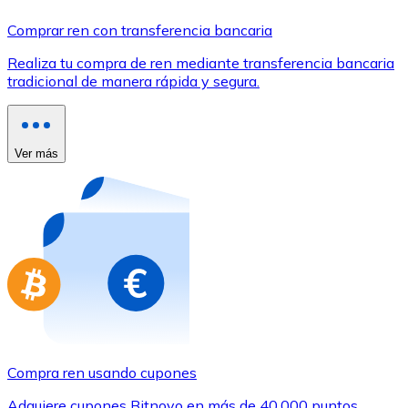
Comprar con Transferencia
Comprar ren con transferencia bancaria
Tarjeta de crédito / débito
Realiza tu compra de ren mediante transferencia bancaria
Utiliza tarjetas Visa y Mastercard para comprar criptom
tradicional de manera rápida y segura.
Comprar con tarjeta
Tienda - Tarjetas regalo
Ver más
Nuevo
Compra tarjetas regalo de tus marcas favoritas con cr
Ir a la tienda de tarjetas regalo
Compra ren usando cupones
Adquiere cupones Bitnovo en más de 40.000 puntos