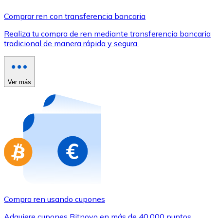
Comprar con Transferencia
Comprar ren con transferencia bancaria
Tarjeta de crédito / débito
Realiza tu compra de ren mediante transferencia bancaria
Utiliza tarjetas Visa y Mastercard para comprar criptom
tradicional de manera rápida y segura.
Comprar con tarjeta
Tienda - Tarjetas regalo
Ver más
Nuevo
Compra tarjetas regalo de tus marcas favoritas con cr
Ir a la tienda de tarjetas regalo
Compra ren usando cupones
Adquiere cupones Bitnovo en más de 40.000 puntos