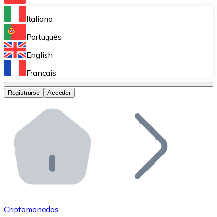
Bitnovo Ramp
Italiano
Integra nuestra solución en tu plataforma.
Português
Bitnovo Giftcards
English
Vende nuestras tarjetas regalo en tu negocio.
Français
Bitnovo OTC
Registrarse
Acceder
Realiza operaciones de gran volumen.
Bitnovo ATM
Integra un ATM Bitnovo en tu negocio y permite que t
Bitnovo API
Integra nuestra API en tu ecosistema.
Conviértete en Distribuidor
Únete a nuestra red de distribuidores.
Criptomonedas