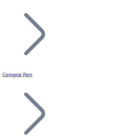
Listar Token
Añade tu proyecto a nuestro ecosistema.
Comprar Ren
Bitcoin
BTC