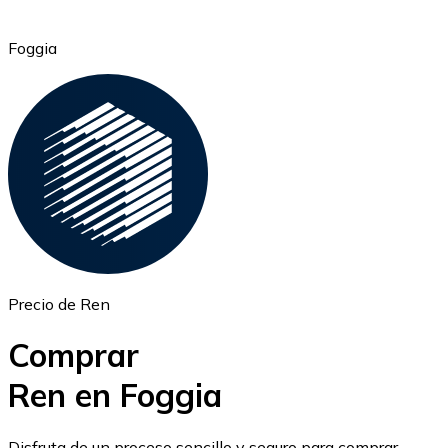
Foggia
Ethereum
ETH
Precio de Ren
Comprar
Ren en Foggia
USD Coin
Disfruta de un proceso sencillo y seguro para comprar,