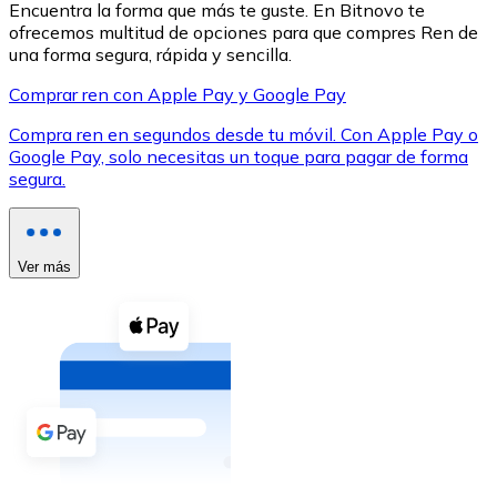
Encuentra la forma que más te guste. En Bitnovo te
ofrecemos multitud de opciones para que compres Ren de
una forma segura, rápida y sencilla.
Comprar ren con Apple Pay y Google Pay
Compra ren en segundos desde tu móvil. Con Apple Pay o
XRP
Google Pay, solo necesitas un toque para pagar de forma
segura.
XRP
Ver más
Ver todo
Efectivo
Compra criptomonedas con efectivo en tu tienda más 
Comprar con efectivo
Transferencia SEPA
Añade fondos a tu cuenta Bitnovo o realiza compras di