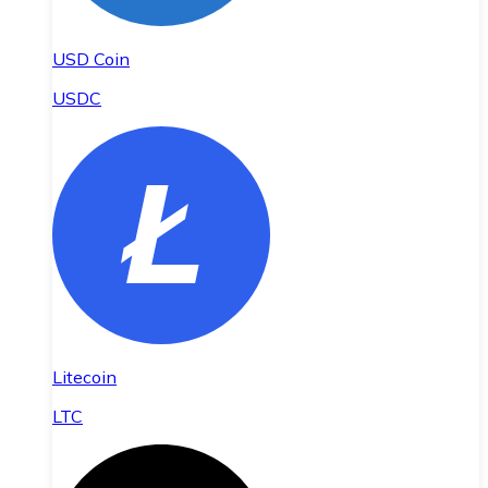
USD Coin
USDC
Litecoin
LTC