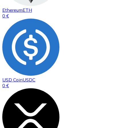
Ethereum
ETH
0 €
USD Coin
USDC
0 €