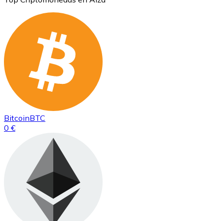
Bitcoin
BTC
0 €