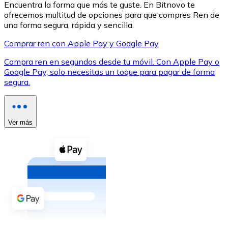
Encuentra la forma que más te guste. En Bitnovo te
ofrecemos multitud de opciones para que compres Ren de
una forma segura, rápida y sencilla.
Comprar ren con Apple Pay y Google Pay
Compra ren en segundos desde tu móvil. Con Apple Pay o
XRP
Google Pay, solo necesitas un toque para pagar de forma
segura.
XRP
Ver más
Ver todo
Efectivo
Compra criptomonedas con efectivo en tu tienda más 
Comprar con efectivo
Transferencia SEPA
Añade fondos a tu cuenta Bitnovo o realiza compras di