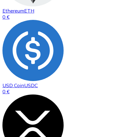
Ethereum
ETH
0 €
USD Coin
USDC
0 €