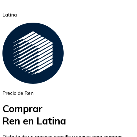
Latina
Ethereum
ETH
Precio de Ren
Comprar
Ren en Latina
USD Coin
Disfruta de un proceso sencillo y seguro para comprar,