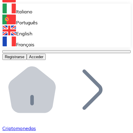
Bitnovo Ramp
Italiano
Integra nuestra solución en tu plataforma.
Português
Bitnovo Giftcards
English
Vende nuestras tarjetas regalo en tu negocio.
Français
Bitnovo OTC
Registrarse
Acceder
Realiza operaciones de gran volumen.
Bitnovo ATM
Integra un ATM Bitnovo en tu negocio y permite que t
Bitnovo API
Integra nuestra API en tu ecosistema.
Conviértete en Distribuidor
Únete a nuestra red de distribuidores.
Criptomonedas