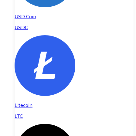
USD Coin
USDC
Litecoin
LTC