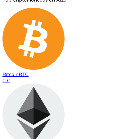
Bitcoin
BTC
0 €