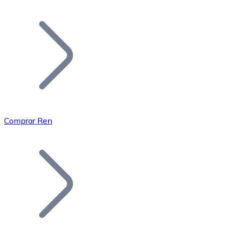
Listar Token
Añade tu proyecto a nuestro ecosistema.
Comprar Ren
Bitcoin
BTC