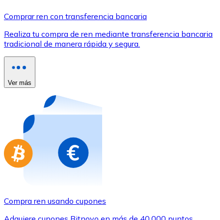
Comprar con Transferencia
Comprar ren con transferencia bancaria
Tarjeta de crédito / débito
Realiza tu compra de ren mediante transferencia bancaria
Utiliza tarjetas Visa y Mastercard para comprar criptom
tradicional de manera rápida y segura.
Comprar con tarjeta
Tienda - Tarjetas regalo
Ver más
Nuevo
Compra tarjetas regalo de tus marcas favoritas con cr
Ir a la tienda de tarjetas regalo
Compra ren usando cupones
Adquiere cupones Bitnovo en más de 40.000 puntos