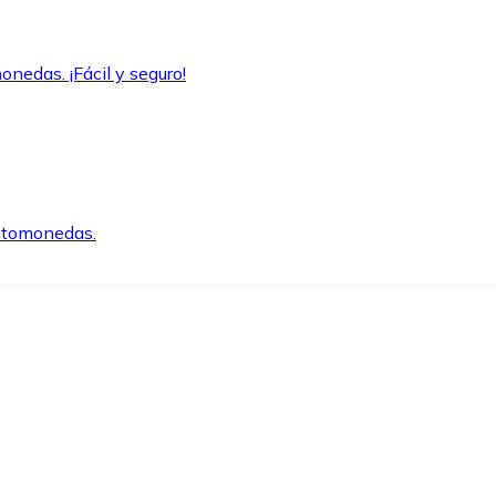
onedas. ¡Fácil y seguro!
iptomonedas.
o.