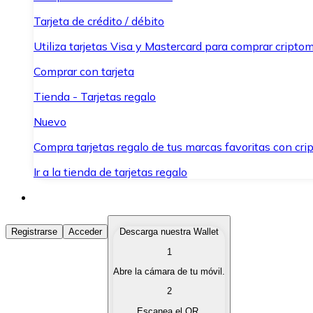
Tarjeta de crédito / débito
Utiliza tarjetas Visa y Mastercard para comprar criptom
Comprar con tarjeta
Tienda - Tarjetas regalo
Nuevo
Compra tarjetas regalo de tus marcas favoritas con cr
Ir a la tienda de tarjetas regalo
Comprar Criptomonedas
Registrarse
Acceder
Descarga nuestra Wallet
1
Compra criptomonedas con diferentes métodos de pag
Abre la cámara de tu móvil.
Vender Criptomonedas
2
Vende tus criptomonedas de forma rápida y segura.
Escanea el QR.