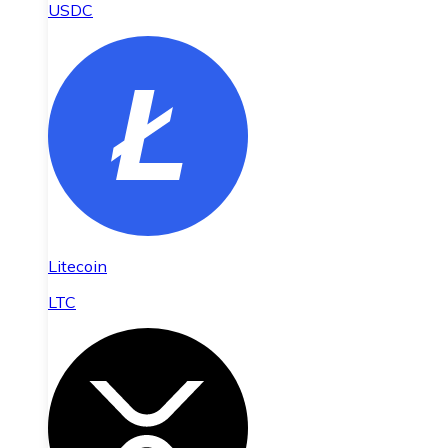
USDC
Litecoin
LTC