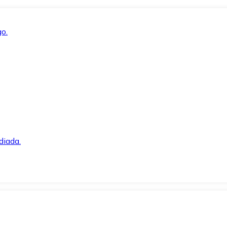
o.
diada.