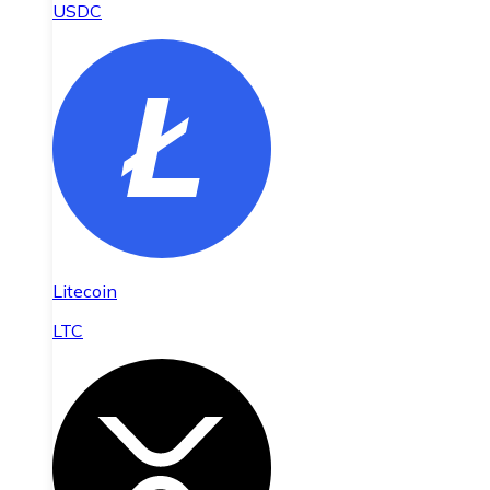
USDC
Litecoin
LTC