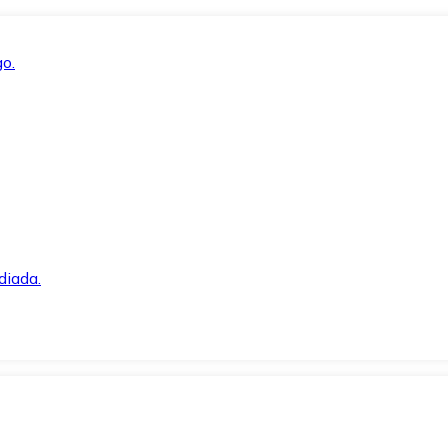
o.
diada.