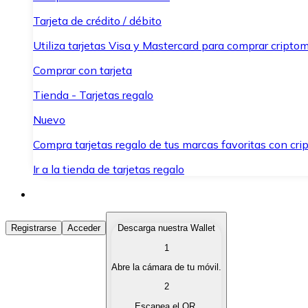
Tarjeta de crédito / débito
Utiliza tarjetas Visa y Mastercard para comprar criptom
Comprar con tarjeta
Tienda - Tarjetas regalo
Nuevo
Compra tarjetas regalo de tus marcas favoritas con cr
Ir a la tienda de tarjetas regalo
Comprar Criptomonedas
Registrarse
Acceder
Descarga nuestra Wallet
1
Compra criptomonedas con diferentes métodos de pag
Abre la cámara de tu móvil.
Vender Criptomonedas
2
Vende tus criptomonedas de forma rápida y segura.
Escanea el QR.