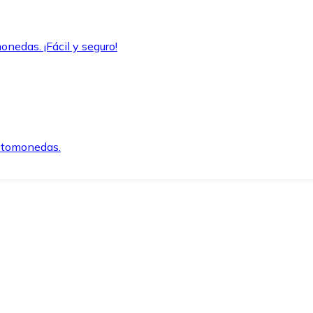
onedas. ¡Fácil y seguro!
iptomonedas.
o.