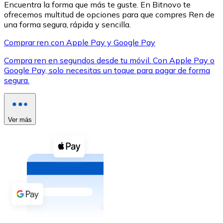
Encuentra la forma que más te guste. En Bitnovo te
ofrecemos multitud de opciones para que compres Ren de
una forma segura, rápida y sencilla.
Comprar ren con Apple Pay y Google Pay
Compra ren en segundos desde tu móvil. Con Apple Pay o
XRP
Google Pay, solo necesitas un toque para pagar de forma
segura.
XRP
Ver más
Ver todo
Efectivo
Compra criptomonedas con efectivo en tu tienda más 
Comprar con efectivo
Transferencia SEPA
Añade fondos a tu cuenta Bitnovo o realiza compras di