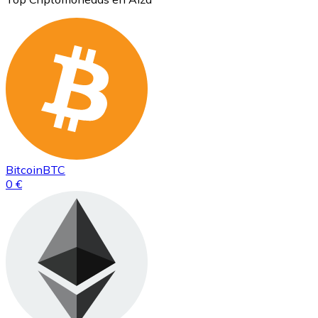
Bitcoin
BTC
0 €