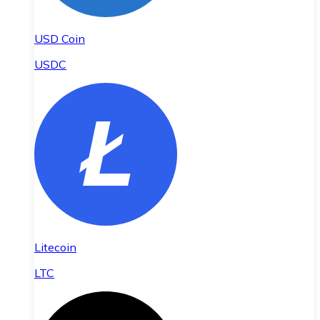
USD Coin
USDC
Litecoin
LTC