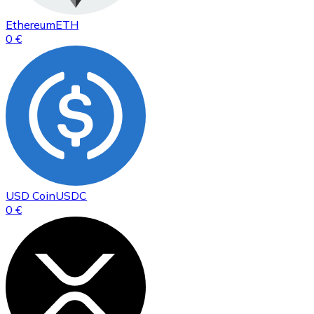
Ethereum
ETH
0 €
USD Coin
USDC
0 €