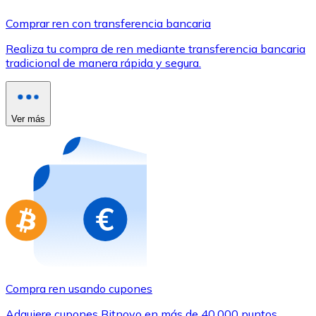
Comprar con Transferencia
Comprar ren con transferencia bancaria
Tarjeta de crédito / débito
Realiza tu compra de ren mediante transferencia bancaria
Utiliza tarjetas Visa y Mastercard para comprar criptom
tradicional de manera rápida y segura.
Comprar con tarjeta
Tienda - Tarjetas regalo
Ver más
Nuevo
Compra tarjetas regalo de tus marcas favoritas con cr
Ir a la tienda de tarjetas regalo
Compra ren usando cupones
Adquiere cupones Bitnovo en más de 40.000 puntos