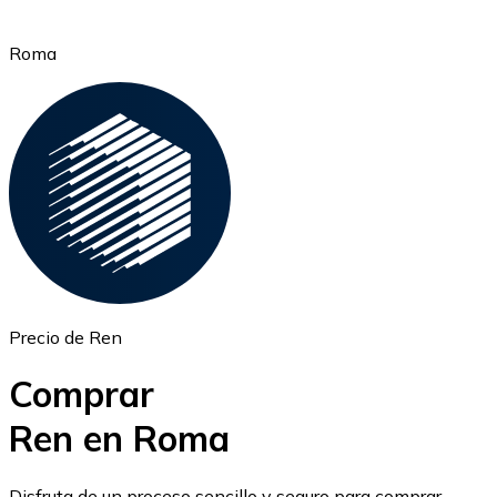
Roma
Ethereum
ETH
Precio de Ren
Comprar
Ren en Roma
USD Coin
Disfruta de un proceso sencillo y seguro para comprar,