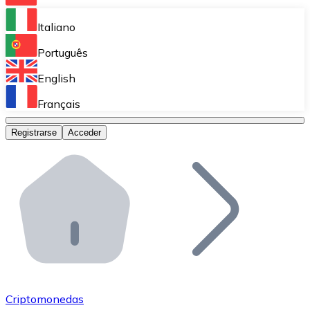
Bitnovo Ramp
Italiano
Integra nuestra solución en tu plataforma.
Português
Bitnovo Giftcards
English
Vende nuestras tarjetas regalo en tu negocio.
Français
Bitnovo OTC
Registrarse
Acceder
Realiza operaciones de gran volumen.
Bitnovo ATM
Integra un ATM Bitnovo en tu negocio y permite que t
Bitnovo API
Integra nuestra API en tu ecosistema.
Conviértete en Distribuidor
Únete a nuestra red de distribuidores.
Criptomonedas