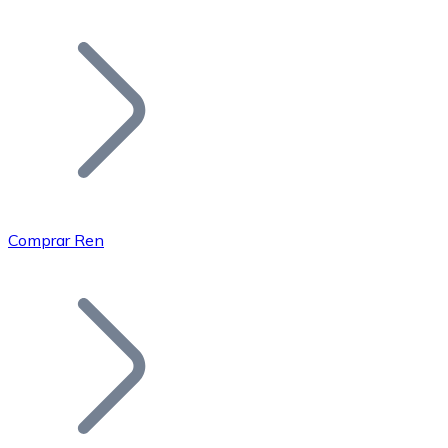
Listar Token
Añade tu proyecto a nuestro ecosistema.
Comprar Ren
Bitcoin
BTC