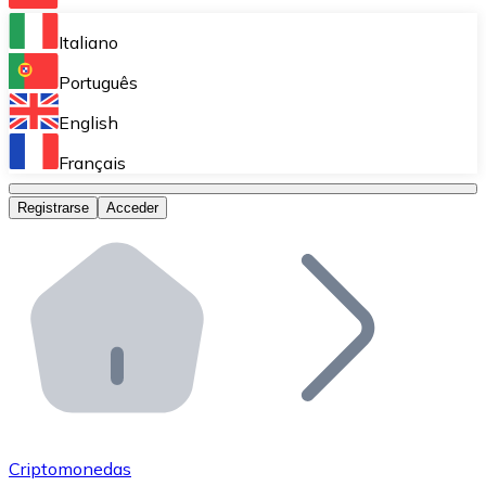
Bitnovo Ramp
Italiano
Integra nuestra solución en tu plataforma.
Português
Bitnovo Giftcards
English
Vende nuestras tarjetas regalo en tu negocio.
Français
Bitnovo OTC
Registrarse
Acceder
Realiza operaciones de gran volumen.
Bitnovo ATM
Integra un ATM Bitnovo en tu negocio y permite que t
Bitnovo API
Integra nuestra API en tu ecosistema.
Conviértete en Distribuidor
Únete a nuestra red de distribuidores.
Criptomonedas