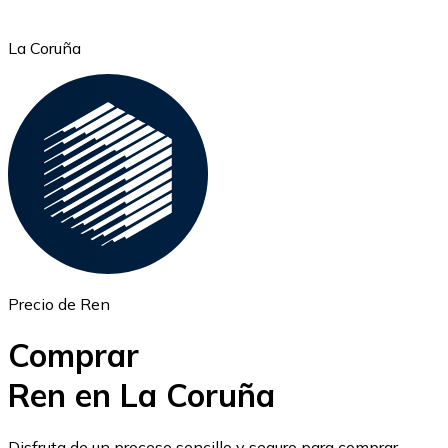
La Coruña
Ethereum
ETH
Precio de Ren
Comprar
Ren en La Coruña
USD Coin
Disfruta de un proceso sencillo y seguro para comprar,