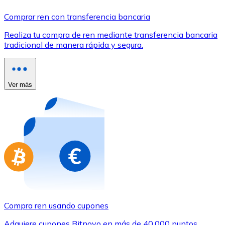
Comprar con Transferencia
Comprar ren con transferencia bancaria
Tarjeta de crédito / débito
Realiza tu compra de ren mediante transferencia bancaria
Utiliza tarjetas Visa y Mastercard para comprar criptom
tradicional de manera rápida y segura.
Comprar con tarjeta
Tienda - Tarjetas regalo
Ver más
Nuevo
Compra tarjetas regalo de tus marcas favoritas con cr
Ir a la tienda de tarjetas regalo
Compra ren usando cupones
Adquiere cupones Bitnovo en más de 40.000 puntos