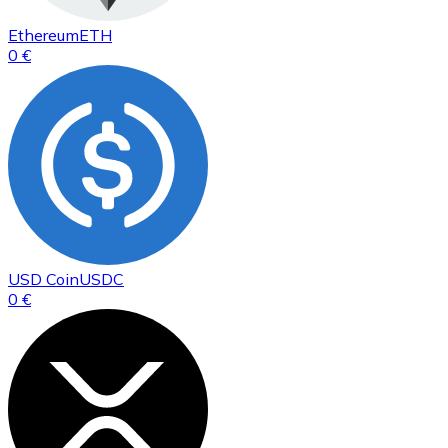
Ethereum
ETH
0 €
USD Coin
USDC
0 €