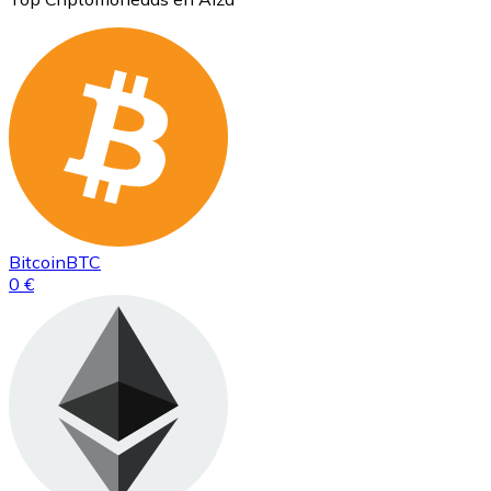
Bitcoin
BTC
0 €