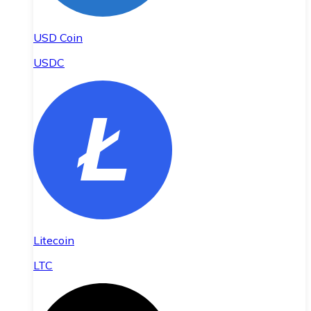
USD Coin
USDC
Litecoin
LTC