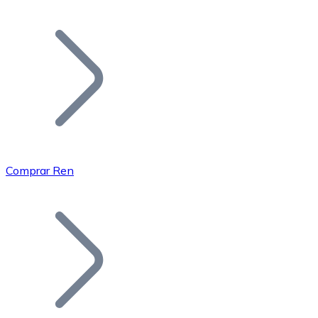
Listar Token
Añade tu proyecto a nuestro ecosistema.
Comprar Ren
Bitcoin
BTC