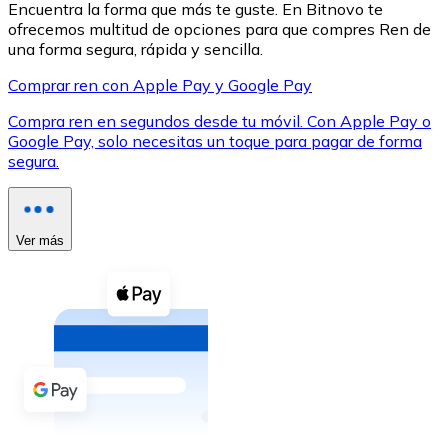
Encuentra la forma que más te guste. En Bitnovo te
ofrecemos multitud de opciones para que compres Ren de
una forma segura, rápida y sencilla.
Comprar ren con Apple Pay y Google Pay
Compra ren en segundos desde tu móvil. Con Apple Pay o
XRP
Google Pay, solo necesitas un toque para pagar de forma
segura.
XRP
Ver más
Ver todo
Efectivo
Compra criptomonedas con efectivo en tu tienda más 
Comprar con efectivo
Transferencia SEPA
Añade fondos a tu cuenta Bitnovo o realiza compras di