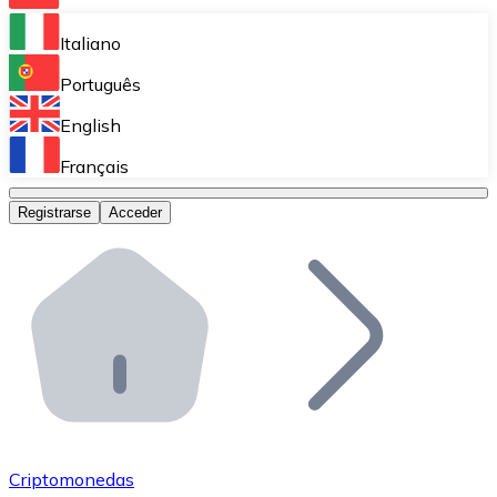
Bitnovo Ramp
Italiano
Integra nuestra solución en tu plataforma.
Português
Bitnovo Giftcards
English
Vende nuestras tarjetas regalo en tu negocio.
Français
Bitnovo OTC
Registrarse
Acceder
Realiza operaciones de gran volumen.
Bitnovo ATM
Integra un ATM Bitnovo en tu negocio y permite que t
Bitnovo API
Integra nuestra API en tu ecosistema.
Conviértete en Distribuidor
Únete a nuestra red de distribuidores.
Criptomonedas