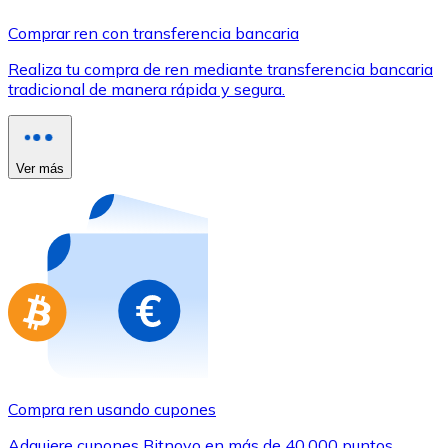
Comprar con Transferencia
Comprar ren con transferencia bancaria
Tarjeta de crédito / débito
Realiza tu compra de ren mediante transferencia bancaria
Utiliza tarjetas Visa y Mastercard para comprar criptom
tradicional de manera rápida y segura.
Comprar con tarjeta
Tienda - Tarjetas regalo
Ver más
Nuevo
Compra tarjetas regalo de tus marcas favoritas con cr
Ir a la tienda de tarjetas regalo
Compra ren usando cupones
Adquiere cupones Bitnovo en más de 40.000 puntos