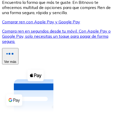
Encuentra la forma que más te guste. En Bitnovo te
ofrecemos multitud de opciones para que compres Ren de
una forma segura, rápida y sencilla.
Comprar ren con Apple Pay y Google Pay
Compra ren en segundos desde tu móvil. Con Apple Pay o
XRP
Google Pay, solo necesitas un toque para pagar de forma
segura.
XRP
Ver más
Ver todo
Efectivo
Compra criptomonedas con efectivo en tu tienda más 
Comprar con efectivo
Transferencia SEPA
Añade fondos a tu cuenta Bitnovo o realiza compras di