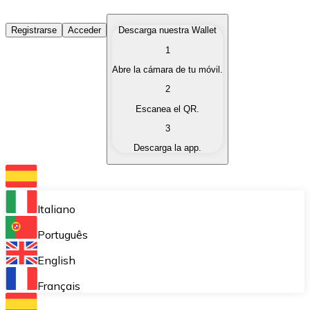
Comprar Criptomonedas
Registrarse
Acceder
Descarga nuestra Wallet
1
Compra criptomonedas con diferentes métodos de pag
Abre la cámara de tu móvil.
Vender Criptomonedas
2
Vende tus criptomonedas de forma rápida y segura.
Escanea el QR.
3
Intercambiar (Swap)
Descarga la app.
Intercambia tus criptomonedas al instante.
Bitnovo Wallet
Almacena tus criptomonedas en una wallet auto custo
Italiano
Compra Recurrente (DCA)
Português
Compra criptomonedas de forma recurrente.
English
Bitnovo Pay
Français
Acepta pagos con criptomonedas en tu negocio.