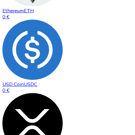
Ethereum
ETH
0 €
USD Coin
USDC
0 €