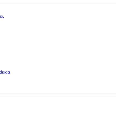
o.
diada.