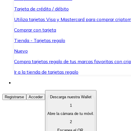
Tarjeta de crédito / débito
Utiliza tarjetas Visa y Mastercard para comprar criptom
Comprar con tarjeta
Tienda - Tarjetas regalo
Nuevo
Compra tarjetas regalo de tus marcas favoritas con cr
Ir a la tienda de tarjetas regalo
Comprar Criptomonedas
Registrarse
Acceder
Descarga nuestra Wallet
1
Compra criptomonedas con diferentes métodos de pag
Abre la cámara de tu móvil.
Vender Criptomonedas
2
Vende tus criptomonedas de forma rápida y segura.
Escanea el QR.