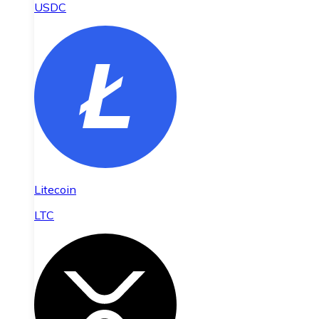
USDC
Litecoin
LTC