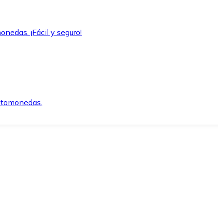
onedas. ¡Fácil y seguro!
iptomonedas.
o.