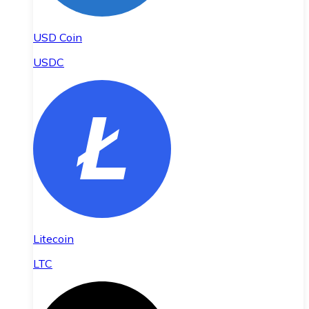
USD Coin
USDC
Litecoin
LTC