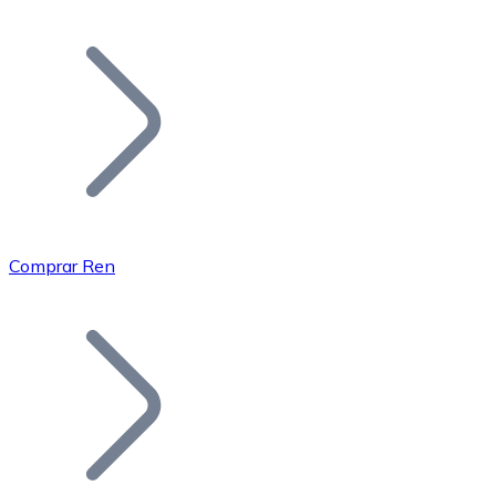
Listar Token
Añade tu proyecto a nuestro ecosistema.
Comprar Ren
Bitcoin
BTC