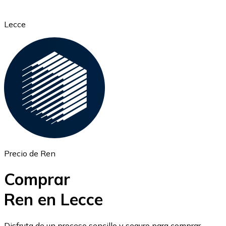
Lecce
Ethereum
ETH
Precio de Ren
Comprar
Ren en Lecce
USD Coin
Disfruta de un proceso sencillo y seguro para comprar,