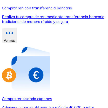
Comprar con Transferencia
Comprar ren con transferencia bancaria
Tarjeta de crédito / débito
Realiza tu compra de ren mediante transferencia bancaria
Utiliza tarjetas Visa y Mastercard para comprar criptom
tradicional de manera rápida y segura.
Comprar con tarjeta
Tienda - Tarjetas regalo
Ver más
Nuevo
Compra tarjetas regalo de tus marcas favoritas con cr
Ir a la tienda de tarjetas regalo
Compra ren usando cupones
Adquiere cupones Bitnovo en más de 40.000 puntos