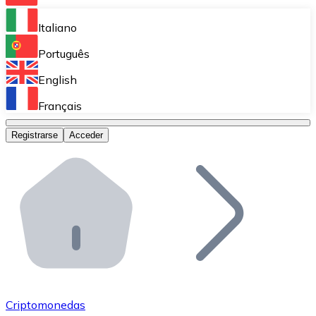
Bitnovo Ramp
Italiano
Integra nuestra solución en tu plataforma.
Português
Bitnovo Giftcards
English
Vende nuestras tarjetas regalo en tu negocio.
Français
Bitnovo OTC
Registrarse
Acceder
Realiza operaciones de gran volumen.
Bitnovo ATM
Integra un ATM Bitnovo en tu negocio y permite que t
Bitnovo API
Integra nuestra API en tu ecosistema.
Conviértete en Distribuidor
Únete a nuestra red de distribuidores.
Criptomonedas