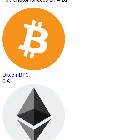
Bitcoin
BTC
0 €