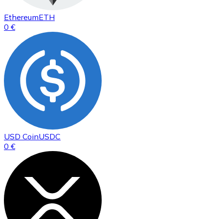
Ethereum
ETH
0 €
USD Coin
USDC
0 €