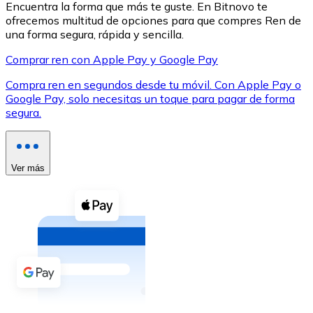
Encuentra la forma que más te guste. En Bitnovo te
ofrecemos multitud de opciones para que compres Ren de
una forma segura, rápida y sencilla.
Comprar ren con Apple Pay y Google Pay
Compra ren en segundos desde tu móvil. Con Apple Pay o
XRP
Google Pay, solo necesitas un toque para pagar de forma
segura.
XRP
Ver más
Ver todo
Efectivo
Compra criptomonedas con efectivo en tu tienda más 
Comprar con efectivo
Transferencia SEPA
Añade fondos a tu cuenta Bitnovo o realiza compras di